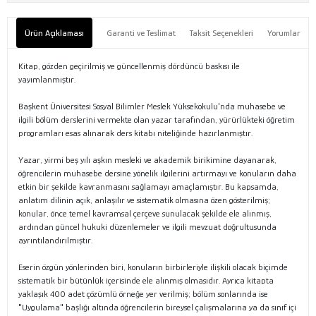
Ürün Açıklaması
Garanti ve Teslimat
Taksit Seçenekleri
Yorumlar
Kitap, gözden geçirilmiş ve güncellenmiş dördüncü baskısı ile
yayımlanmıştır.
Başkent Üniversitesi Sosyal Bilimler Meslek Yüksekokulu'nda muhasebe ve
ilgili bölüm derslerini vermekte olan yazar tarafından, yürürlükteki öğretim
programları esas alınarak ders kitabı niteliğinde hazırlanmıştır.
Yazar, yirmi beş yılı aşkın mesleki ve akademik birikimine dayanarak,
öğrencilerin muhasebe dersine yönelik ilgilerini artırmayı ve konuların daha
etkin bir şekilde kavranmasını sağlamayı amaçlamıştır. Bu kapsamda,
anlatım dilinin açık, anlaşılır ve sistematik olmasına özen gösterilmiş;
konular, önce temel kavramsal çerçeve sunulacak şekilde ele alınmış,
ardından güncel hukuki düzenlemeler ve ilgili mevzuat doğrultusunda
ayrıntılandırılmıştır.
Eserin özgün yönlerinden biri, konuların birbirleriyle ilişkili olacak biçimde
sistematik bir bütünlük içerisinde ele alınmış olmasıdır. Ayrıca kitapta
yaklaşık 400 adet çözümlü örneğe yer verilmiş; bölüm sonlarında ise
"Uygulama" başlığı altında öğrencilerin bireysel çalışmalarına ya da sınıf içi