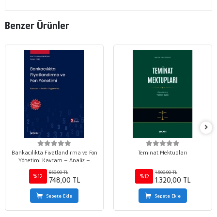
Benzer Ürünler
Bankacılıkta Fiyatlandırma ve Fon
Teminat Mektupları
Yönetimi Kavram – Analiz –
Uygulama
850,00 TL
1.500,00 TL
%12
%12
748,00 TL
1.320,00 TL
Sepete Ekle
Sepete Ekle