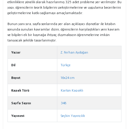
etkinliklere yönelik olarak hazırlanmış 325 adet probleme yer verilmiştir. Bu
yapı, öğrencilerin teorik bilgilerini pekiştirmelerine ve uygulama becerilerini
geliştirmelerine katkı sağlamayı amaçlamaktadır.
Bunun yanı sıra, sayfa sonlarında yer alan açıklayıcı dipnotlar ile kitabın
sonunda sunulan kavramlar dizini, öğrencilerin karşılaştıkları yeni kavram
ve bilgileri ek bir kaynağa ihtiyaç duymaksızın öğrenmelerine imkân
tanıyacak şekilde tasarlanmıştır.
Yazar
Z. Ferhan Aydoğan
Dil
Türkçe
Boyut
16x24 cm
Kapak Türü
Karton Kapaklı
Sayfa Sayısı
348
Yayınevi
Seçkin Yayıncılık