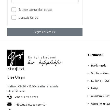
Sadece stoktakileri göster
Ücretsiz Kargo
Seçimleri Temizle
Kurumsal
Hakkımızda
Gizlilik ve Güve
Bize Ulaşın
Kullanıcı - Üye
Haftaiçi 08:30 - 18:00 saatleri arasında
İletişim
ulaşabilirsiniz.
Akademik Kopy
+90 312 223 7773
Çerez Politika
info@gazikitabevi.com.tr