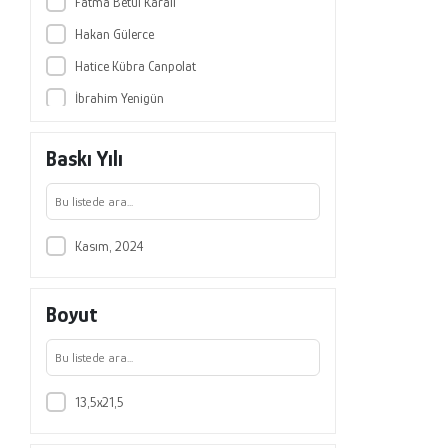
Fatma Betül Karalı
Hakan Gülerce
Hatice Kübra Canpolat
İbrahim Yenigün
Mahmut Kaya
Baskı Yılı
Onur Solak
Pınar Coşkun Tuna
Resul Karaduman
Kasım, 2024
Rukiye Gülerce
Şevket Ökten
Boyut
Veysel Bozkurt
Yücel Karadaş
Zeynel Özlü
13,5x21,5