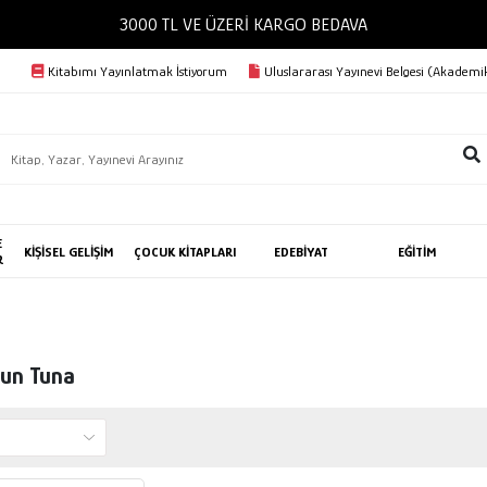
3000 TL VE ÜZERİ KARGO BEDAVA
Kitabımı Yayınlatmak İstiyorum
Uluslararası Yayınevi Belgesi (Akademik
E
KİŞİSEL GELİŞİM
ÇOCUK KİTAPLARI
EDEBİYAT
EĞİTİM
R
kun Tuna