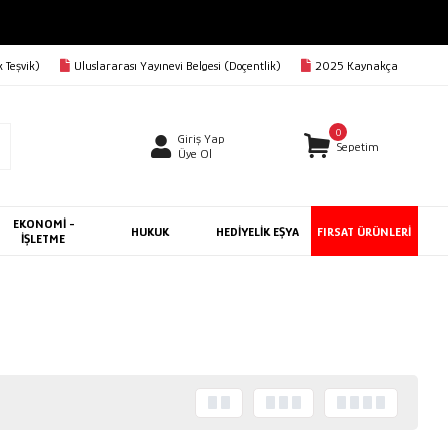
 Teşvik)
Uluslararası Yayınevi Belgesi (Doçentlik)
2025 Kaynakça
0
Giriş Yap
Sepetim
Üye Ol
EKONOMİ -
HUKUK
HEDİYELİK EŞYA
FIRSAT ÜRÜNLERİ
İŞLETME