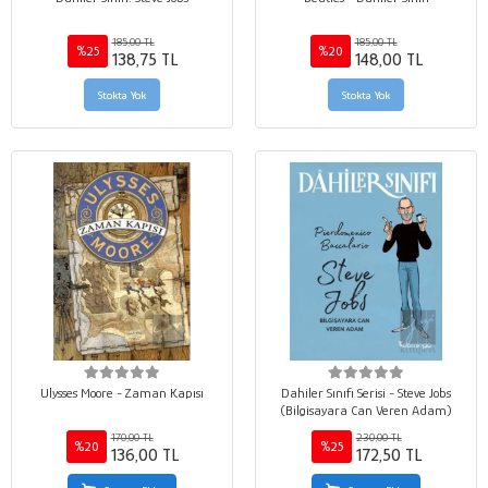
185,00 TL
185,00 TL
%25
%20
138,75 TL
148,00 TL
Stokta Yok
Stokta Yok
Ulysses Moore - Zaman Kapısı
Dahiler Sınıfı Serisi - Steve Jobs
(Bilgisayara Can Veren Adam)
170,00 TL
230,00 TL
%20
%25
136,00 TL
172,50 TL