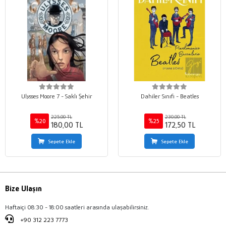
Ulysses Moore 7 - Saklı Şehir
Dahiler Sınıfı - Beatles
225,00 TL
230,00 TL
%20
%25
180,00 TL
172,50 TL
Sepete Ekle
Sepete Ekle
Bize Ulaşın
Haftaiçi 08:30 - 18:00 saatleri arasında ulaşabilirsiniz.
+90 312 223 7773