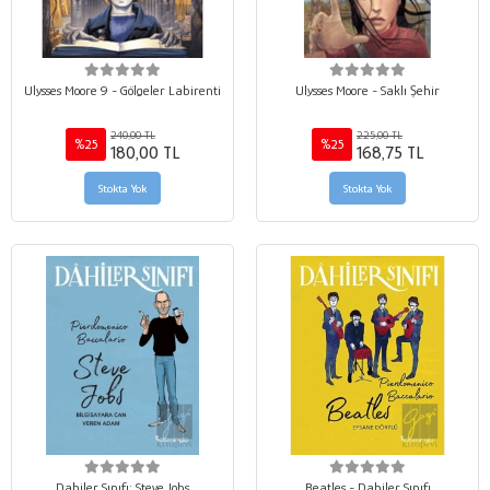
Ulysses Moore 9 - Gölgeler Labirenti
Ulysses Moore - Saklı Şehir
240,00 TL
225,00 TL
%25
%25
180,00 TL
168,75 TL
Stokta Yok
Stokta Yok
Dahiler Sınıfı: Steve Jobs
Beatles - Dahiler Sınıfı