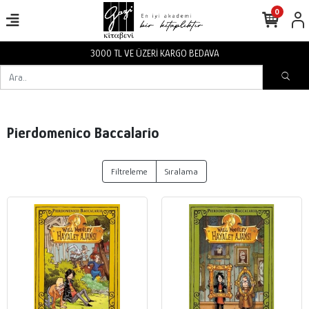
0
3000 TL VE ÜZERİ KARGO BEDAVA
Pierdomenico Baccalario
Filtreleme
Sıralama