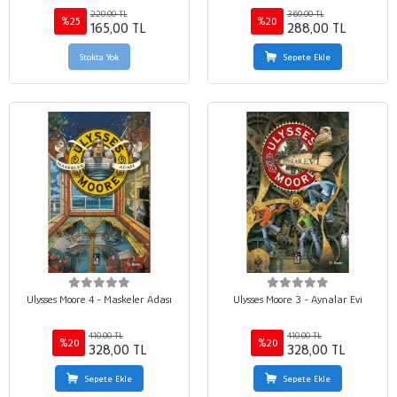
220,00 TL
360,00 TL
%25
%20
165,00 TL
288,00 TL
Stokta Yok
Sepete Ekle
Ulysses Moore 4 - Maskeler Adası
Ulysses Moore 3 - Aynalar Evi
410,00 TL
410,00 TL
%20
%20
328,00 TL
328,00 TL
Sepete Ekle
Sepete Ekle