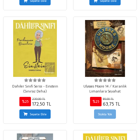
Sepete Ekle
Sepete Ekle
Dahiler Sınıfı Serisi - Einstein
Ulysses Moore 14 / Karanlık
(Sınırsız Deha)
Limanlara Seyahat
230,00 TL
85,00 TL
%25
%25
172,50 TL
63,75 TL
Sepete Ekle
Stokta Yok