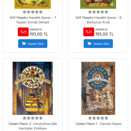
Will Moogley Hayalet Ajansı – 7
Will Moogley Hayalet Ajansı - 6
Tupper Evinde Dehşet
Korkunun Kralı
260,00 TL
260,00 TL
%25
%25
195,00 TL
195,00 TL
Sepete Ekle
Sepete Ekle
Ulysses Moore 2- Unutulmuş Eski
Ulysses Moore 1 - Zaman Kapısı
Haritalar Dükkanı