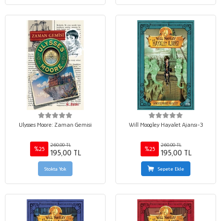
Ulysses Moore: Zaman Gemisi
Will Moogley Hayalet Ajansı-3
260,00 TL
260,00 TL
%25
%25
195,00 TL
195,00 TL
Stokta Yok
Sepete Ekle