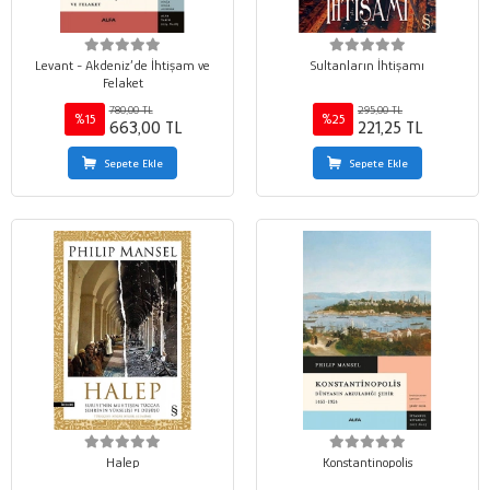
Levant - Akdeniz’de İhtişam ve
Sultanların İhtişamı
Felaket
780,00 TL
295,00 TL
%15
%25
663,00 TL
221,25 TL
Sepete Ekle
Sepete Ekle
Halep
Konstantinopolis