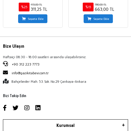
415,00 TL
780,00 TL
%25
%15
311,25 TL
663,00 TL
Sepete Ekle
Sepete Ekle
Bize Ulaşın
Haftaiçi 08:30 - 18:00 saatleri arasında ulaşabilirsiniz.
+90 312 223 7773
info@gazikitabevi.com.tr
Bahçelievler Mah. 53. Sok. No:29 Çankaya-Ankara
Bizi Takip Edin
Kurumsal