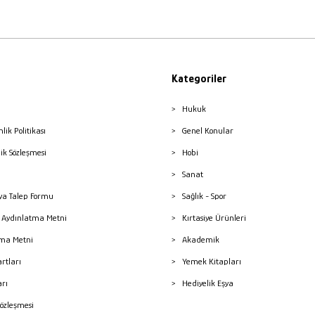
Kategoriler
Hukuk
nlik Politikası
Genel Konular
lik Sözleşmesi
Hobi
Sanat
a Talep Formu
Sağlık - Spor
sı Aydınlatma Metni
Kırtasiye Ürünleri
ma Metni
Akademik
artları
Yemek Kitapları
arı
Hediyelik Eşya
Sözleşmesi