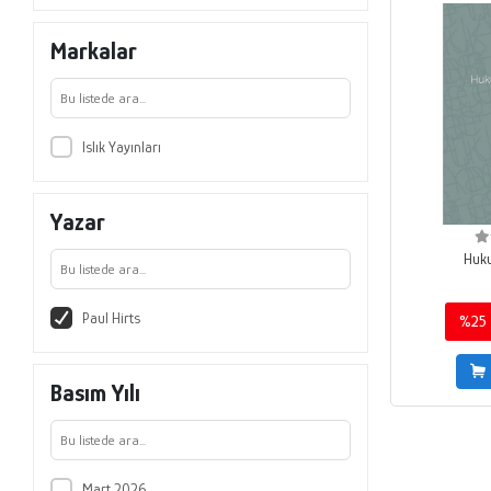
Markalar
Islık Yayınları
Yazar
Huku
Paul Hirts
%25
Basım Yılı
Mart 2026