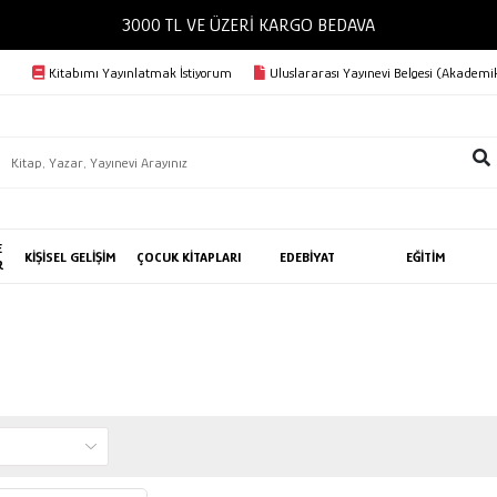
3000 TL VE ÜZERİ KARGO BEDAVA
Kitabımı Yayınlatmak İstiyorum
Uluslararası Yayınevi Belgesi (Akademik
E
KİŞİSEL GELİŞİM
ÇOCUK KİTAPLARI
EDEBİYAT
EĞİTİM
R