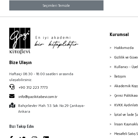
Seçimleri Temizle
Kurumsal
Hakkımızda
Gizlilik ve Güve
Bize Ulaşın
Kullanıcı - Üye
Haftaiçi 08:30 - 18:00 saatleri arasında
İletişim
ulaşabilirsiniz.
Akademik Kopy
+90 312 223 7773
Çerez Politika
info@gazikitabevi.com.tr
KVKK Aydınlat
Bahçelievler Mah. 53. Sok. No:29 Çankaya-
Ankara
İptal ve İade Ş
İnsan Kaynakl
Bizi Takip Edin
Mesafeli Satış 