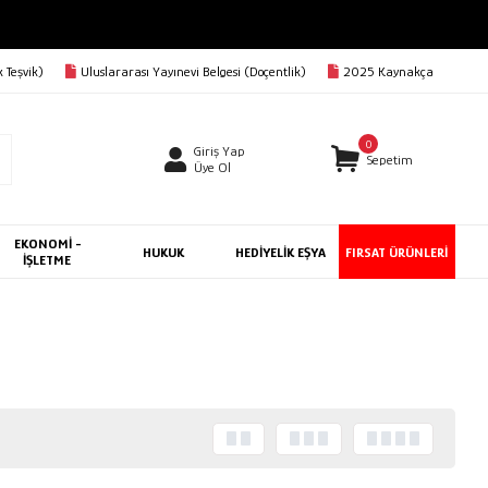
 Teşvik)
Uluslararası Yayınevi Belgesi (Doçentlik)
2025 Kaynakça
0
Giriş Yap
Sepetim
Üye Ol
EKONOMİ -
HUKUK
HEDİYELİK EŞYA
FIRSAT ÜRÜNLERİ
İŞLETME