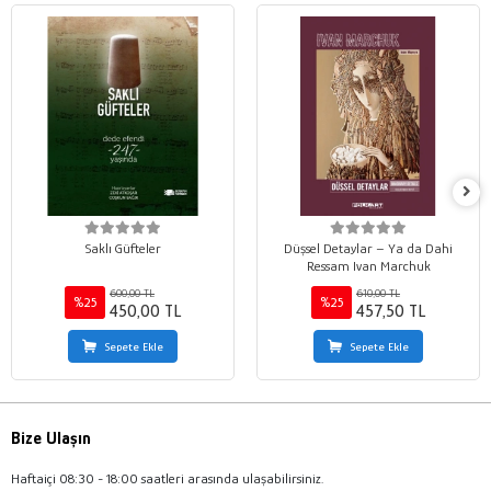
Saklı Güfteler
Düşsel Detaylar – Ya da Dahi
Ressam Ivan Marchuk
600,00 TL
610,00 TL
%25
%25
450,00 TL
457,50 TL
Sepete Ekle
Sepete Ekle
Bize Ulaşın
Haftaiçi 08:30 - 18:00 saatleri arasında ulaşabilirsiniz.