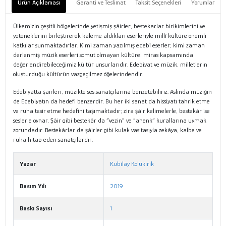
Ürün Açıklaması
Garanti ve Teslimat
Taksit Seçenekleri
Yorumlar
Ülkemizin çeşitli bölgelerinde yetişmiş şâirler, bestekarlar birikimleri­ni ve
yeteneklerini birleştirerek kaleme aldıkları eserleriyle millî kültüre önemli
katkılar sunmaktadırlar. Kimi zaman yazılmış edebî eserler; kimi zaman
derlenmiş müzik eserleri somut olmayan kültürel miras kapsamında
değerlendirebileceğimiz kültür unsurlarıdır. Edebiyat ve müzik, milletlerin
oluşturduğu kültürün vazgeçilmez öğelerindendir.
Edebiyatta şâirleri, müzikte ses sanatçılarına benzetebiliriz. Aslında müziğin
de Edebiyatın da hedefi benzerdir. Bu her iki sanat da hissiyatı tahrik etme
ve ruha tesir etme hedefini taşımaktadır; zira şâir ke­limelerle, bestekâr ise
seslerle oynar. Şâir gibi bestekâr da “vezin” ve “ahenk” kurallarına uymak
zorundadır. Bestekârlar da şâirler gibi kulak vasıtasıyla zekâya, kalbe ve
ruha hitap eden sanatçılardır.
Yazar
Kubilay Kolukırık
Basım Yılı
2019
Baskı Sayısı
1