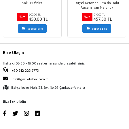
Saklı Güfteler
Düşsel Detaylar – Ya da Dahi
Ressam Ivan Marchuk
600,00 TL
610,00 TL
%25
%25
450,00 TL
457,50 TL
Sepete Ekle
Sepete Ekle
Bize Ulaşın
Haftaiçi 08:30 - 18:00 saatleri arasında ulaşabilirsiniz.
+90 312 223 7773
info@gazikitabevi.com.tr
Bahçelievler Mah. 53. Sok. No:29 Çankaya-Ankara
Bizi Takip Edin