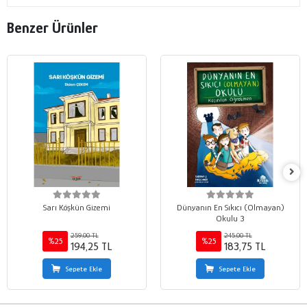
Benzer Ürünler
Sarı Köşkün Gizemi
Dünyanın En Sıkıcı (Olmayan)
Okulu 3
259,00 TL
245,00 TL
%25
%25
194,25 TL
183,75 TL
Sepete Ekle
Sepete Ekle