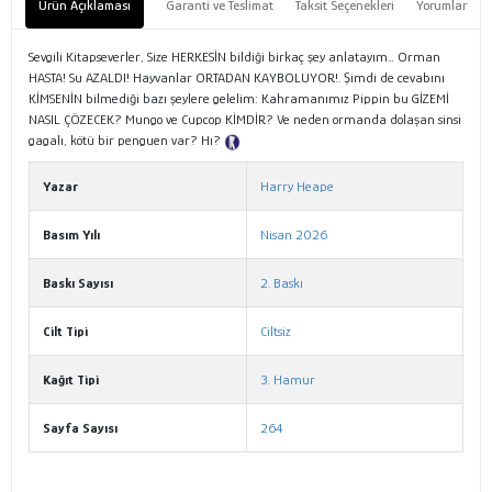
Ürün Açıklaması
Garanti ve Teslimat
Taksit Seçenekleri
Yorumlar
Sevgili Kitapseverler, Size HERKESİN bildiği birkaç şey anlatayım… Orman
HASTA! Su AZALDI! Hayvanlar ORTADAN KAYBOLUYOR!. Şimdi de cevabını
KİMSENİN bilmediği bazı şeylere gelelim: Kahramanımız Pippin bu GİZEMİ
NASIL ÇÖZECEK? Mungo ve Cupcop KİMDİR? Ve neden ormanda dolaşan sinsi
gagalı, kötü bir penguen var? Hı?
Tanıtım Metni
Yazar
Harry Heape
Basım Yılı
Nisan 2026
Baskı Sayısı
2. Baskı
Cilt Tipi
Ciltsiz
Kağıt Tipi
3. Hamur
Sayfa Sayısı
264