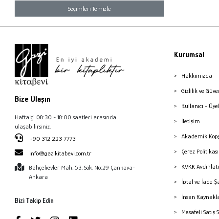
Seçimleri Temizle
Kurumsal
Hakkımızda
Gizlilik ve Güve
Bize Ulaşın
Kullanıcı - Üye
Haftaiçi 08:30 - 18:00 saatleri arasında
İletişim
ulaşabilirsiniz.
Akademik Kopy
+90 312 223 7773
Çerez Politika
info@gazikitabevi.com.tr
KVKK Aydınlat
Bahçelievler Mah. 53. Sok. No:29 Çankaya-
Ankara
İptal ve İade Ş
İnsan Kaynakl
Bizi Takip Edin
Mesafeli Satış 