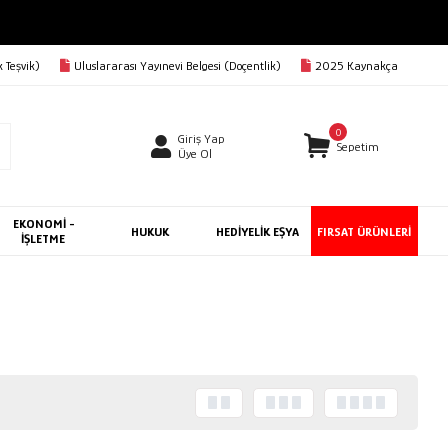
 Teşvik)
Uluslararası Yayınevi Belgesi (Doçentlik)
2025 Kaynakça
0
Giriş Yap
Sepetim
Üye Ol
EKONOMİ -
HUKUK
HEDİYELİK EŞYA
FIRSAT ÜRÜNLERİ
İŞLETME