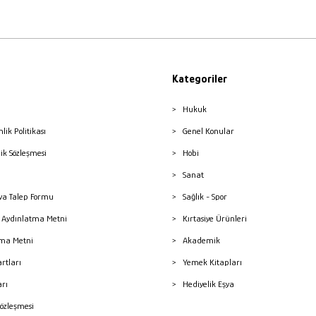
Kategoriler
Hukuk
nlik Politikası
Genel Konular
lik Sözleşmesi
Hobi
Sanat
a Talep Formu
Sağlık - Spor
sı Aydınlatma Metni
Kırtasiye Ürünleri
ma Metni
Akademik
artları
Yemek Kitapları
arı
Hediyelik Eşya
Sözleşmesi