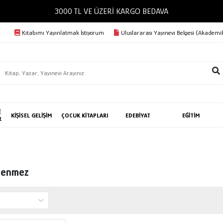
3000 TL VE ÜZERİ KARGO BEDAVA
Kitabımı Yayınlatmak İstiyorum
Uluslararası Yayınevi Belgesi (Akademik
E
KİŞİSEL GELİŞİM
ÇOCUK KİTAPLARI
EDEBİYAT
EĞİTİM
R
cenmez