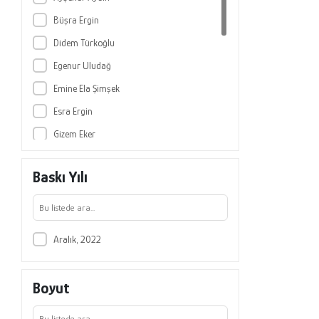
Büşra Ergin
Didem Türkoğlu
Egenur Uludağ
Emine Ela Şimşek
Esra Ergin
Gizem Eker
Hurşide Kübra Özkan Kunduracı
Baskı Yılı
Mehmet Başaran
Melek Merve Yılmaz
Nur Banu Yiğit
Aralık, 2022
Özge Metin Aslan
Özge Pınarcık Sakaryalı
Boyut
Özlem Altındağ Kumaş
Vedat Bayraktar