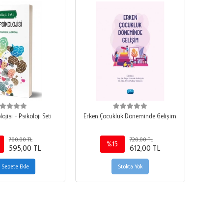
ojisi - Psikoloji Seti
Erken Çocukluk Döneminde Gelişim
700,00 TL
720,00 TL
%15
595,00 TL
612,00 TL
Sepete Ekle
Stokta Yok