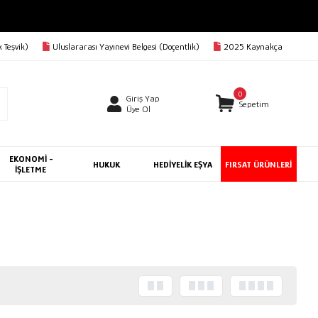
 Teşvik)
Uluslararası Yayınevi Belgesi (Doçentlik)
2025 Kaynakça
0
Giriş Yap
Sepetim
Üye Ol
EKONOMİ -
HUKUK
HEDİYELİK EŞYA
FIRSAT ÜRÜNLERİ
İŞLETME