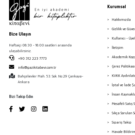
Kurumsal
Hakkımızda
Gizlilik ve Güve
Bize Ulaşın
Kullanıcı - Üye
Haftaiçi 08:30 - 18:00 saatleri arasında
İletişim
ulaşabilirsiniz.
Akademik Kopy
+90 312 223 7773
Çerez Politika
info@gazikitabevi.com.tr
KVKK Aydınlat
Bahçelievler Mah. 53. Sok. No:29 Çankaya-
Ankara
İptal ve İade Ş
İnsan Kaynakl
Bizi Takip Edin
Mesafeli Satış 
Sıkça Sorulan 
Sipariş Takip
Havale Bildiri