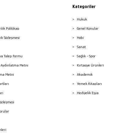
Kategoriler
Hukuk
nlik Politikası
Genel Konular
lik Sözleşmesi
Hobi
Sanat
a Talep Formu
Sağlık - Spor
sı Aydınlatma Metni
Kırtasiye Ürünleri
ma Metni
Akademik
artları
Yemek Kitapları
arı
Hediyelik Eşya
Sözleşmesi
Sorular
mleri