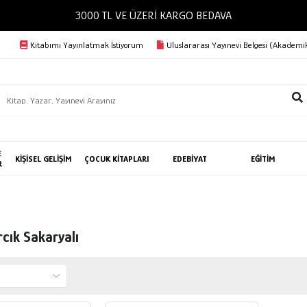
3000 TL VE ÜZERİ KARGO BEDAVA
Kitabımı Yayınlatmak İstiyorum
Uluslararası Yayınevi Belgesi (Akademik
E
KİŞİSEL GELİŞİM
ÇOCUK KİTAPLARI
EDEBİYAT
EĞİTİM
R
cık Sakaryalı