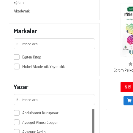
Eğitim
Akademik
Markalar
Eğiten Kitap
Nobel Akademik Yayıncılık
Eğitim Psikol
Yazar
%15
Abdulhamit Kurupınar
Ayşegül Akıncı Coşgun
Ayşenur Aydın