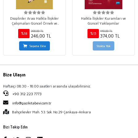
Disiplinler Arası Halkla İlişkiler
Halkla İlişkiler Kuramları ve
Çalışmaları Güncel Örnek ve
Güncel Yaklaşımlar
Uygulamalar
300,00 TL
440,00 TL
%18
%15
246,00 TL
374,00 TL
Sepete Ekle
Stokta Yok
Bize Ulaşın
Haftaiçi 08:30 - 18:00 saatleri arasında ulaşabilirsiniz.
+90 312 223 7773
info@gazikitabevi.com.tr
Bahçelievler Mah. 53. Sok. No:29 Çankaya-Ankara
Bizi Takip Edin