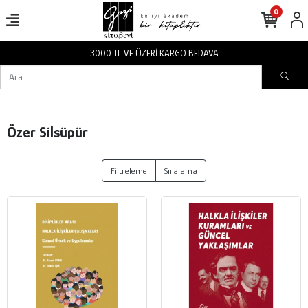
0
3000 TL VE ÜZERİ KARGO BEDAVA
Özer Silsüpür
Filtreleme
Sıralama