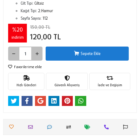
Cilt Tipi:
Ciltsiz
Kağıt Tipi:
2.Hamur
Sayfa Sayısı:
112
150,00 TL
%20
120,00 TL
indirim
Sepete Ekle
Favorilerime ekle
Hızlı Gönderi
Güvenli Alışveriş
İade ve Değişim