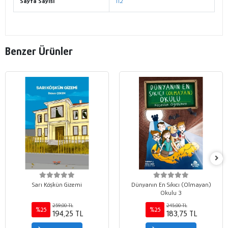
Sayfa Sayısı
112
Benzer Ürünler
Sarı Köşkün Gizemi
Dünyanın En Sıkıcı (Olmayan)
Okulu 3
259,00 TL
245,00 TL
%25
%25
194,25 TL
183,75 TL