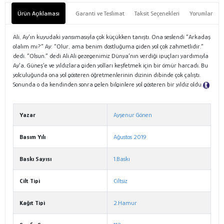
Ürün Açıklaması
Garanti ve Teslimat
Taksit Seçenekleri
Yorumlar
Ali, Ay’ın kuyudaki yansımasıyla çok küçükken tanıştı. Ona seslendi “Arkadaş
olalım mı?” Ay: “Olur, ama benim dostluğuma giden yol çok zahmetlidir.”
dedi. “Olsun.” dedi Ali.Ali gezegenimiz Dünya’nın verdiği ipuçları yardımıyla
Ay’a, Güneş’e ve yıldızlara giden yolları keşfetmek için bir ömür harcadı. Bu
yolculuğunda ona yol gösteren öğretmenlerinin dizinin dibinde çok çalıştı.
Sonunda o da kendinden sonra gelen bilginlere yol gösteren bir yıldız oldu.
Tanıtım Metni
Yazar
Ayşenur Gönen
Basım Yılı
Ağustos 2019
Baskı Sayısı
1.Baskı
Cilt Tipi
Ciltsiz
Kağıt Tipi
2.Hamur