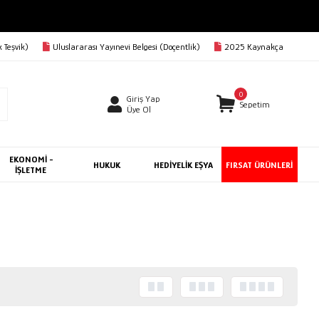
 Teşvik)
Uluslararası Yayınevi Belgesi (Doçentlik)
2025 Kaynakça
0
Giriş Yap
Sepetim
Üye Ol
EKONOMİ -
HUKUK
HEDİYELİK EŞYA
FIRSAT ÜRÜNLERİ
İŞLETME