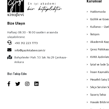
Kurumsal
Hakkımızda
Gizlilik ve Güve
Bize Ulaşın
Kullanıcı - Üye
Haftaiçi 08:30 - 18:00 saatleri arasında
İletişim
ulaşabilirsiniz.
Akademik Kopy
+90 312 223 7773
Çerez Politika
info@gazikitabevi.com.tr
KVKK Aydınlat
Bahçelievler Mah. 53. Sok. No:29 Çankaya-
Ankara
İptal ve İade Ş
İnsan Kaynakl
Bizi Takip Edin
Mesafeli Satış 
Sıkça Sorulan 
Sipariş Takip
Havale Bildiri