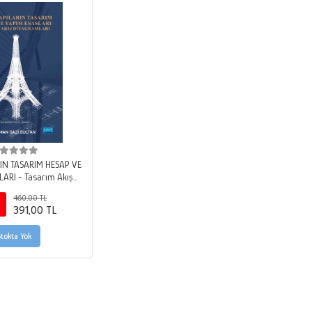
RIN TASARIM HESAP VE
ARI - Tasarım Akış
yagramları
460,00 TL
391,00 TL
Stokta Yok