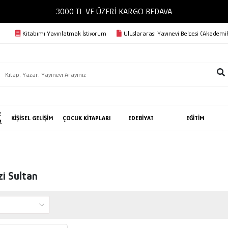
3000 TL VE ÜZERİ KARGO BEDAVA
Kitabımı Yayınlatmak İstiyorum
Uluslararası Yayınevi Belgesi (Akademik
E
KİŞİSEL GELİŞİM
ÇOCUK KİTAPLARI
EDEBİYAT
EĞİTİM
R
i Sultan