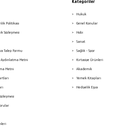
Kategoriler
Hukuk
nlik Politikası
Genel Konular
lik Sözleşmesi
Hobi
Sanat
a Talep Formu
Sağlık - Spor
sı Aydınlatma Metni
Kırtasiye Ürünleri
ma Metni
Akademik
artları
Yemek Kitapları
arı
Hediyelik Eşya
Sözleşmesi
Sorular
mleri