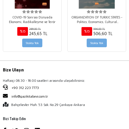
COVID-19 Sonrası Dünyada
ORGANIZATION OF TURKIC STATES -
Ekonomi, Radikalleşme ve Terör
Politics, Economics, Cultural
Collaborations and 2040 Vision
289,00 TL
596,00 TL
%15
%15
245,65 TL
506,60 TL
Stokta Yok
Stokta Yok
Bize Ulaşın
Haftaiçi 08:30 - 18:00 saatleri arasında ulaşabilirsiniz.
+90 312 223 7773
info@gazikitabevi.com.tr
Bahçelievler Mah. 53. Sok. No:29 Çankaya-Ankara
Bizi Takip Edin