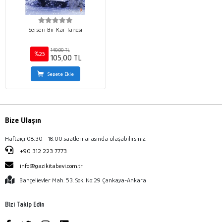
Serseri Bir Kar Tanesi
140,00 TL
%25
105,00 TL
Sepete Ekle
Bize Ulaşın
Haftaiçi 08:30 - 18:00 saatleri arasında ulaşabilirsiniz.
+90 312 223 7773
info@gazikitabevi.com.tr
Bahçelievler Mah. 53. Sok. No:29 Çankaya-Ankara
Bizi Takip Edin