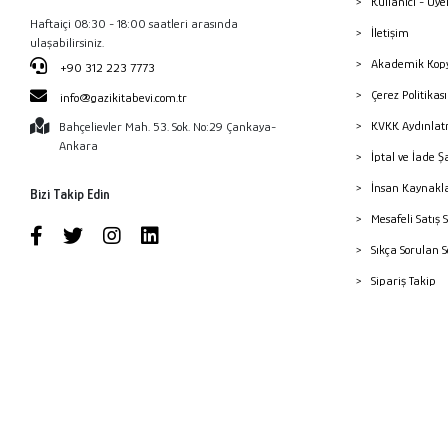
Kullanıcı - Üye
Haftaiçi 08:30 - 18:00 saatleri arasında
İletişim
ulaşabilirsiniz.
Akademik Kopy
+90 312 223 7773
Çerez Politika
info@gazikitabevi.com.tr
KVKK Aydınlat
Bahçelievler Mah. 53. Sok. No:29 Çankaya-
Ankara
İptal ve İade Ş
İnsan Kaynakl
Bizi Takip Edin
Mesafeli Satış 
Sıkça Sorulan 
Sipariş Takip
Havale Bildiri
Yayınevleri