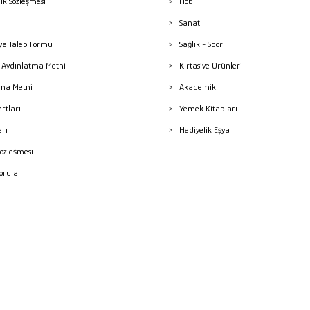
lik Sözleşmesi
Hobi
Sanat
a Talep Formu
Sağlık - Spor
sı Aydınlatma Metni
Kırtasiye Ürünleri
ma Metni
Akademik
artları
Yemek Kitapları
arı
Hediyelik Eşya
Sözleşmesi
Sorular
mleri
superKET E-ticaret ve Pazaryeri Entegrasyon Çözümleri