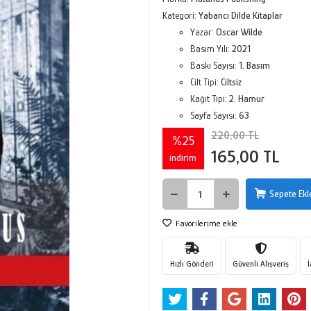
Kategori:
Yabancı Dilde Kitaplar
Yazar:
Oscar Wilde
Basım Yılı:
2021
Baskı Sayısı:
1. Basım
Cilt Tipi:
Ciltsiz
Kağıt Tipi:
2. Hamur
Sayfa Sayısı:
63
220,00 TL
%25
165,00 TL
indirim
Sepete Ekl
Favorilerime ekle
Hızlı Gönderi
Güvenli Alışveriş