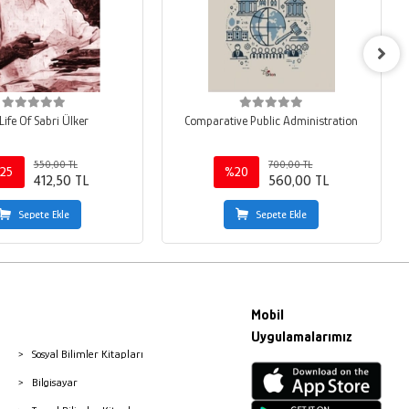
Life Of Sabri Ülker
Comparative Public Administration
550,00 TL
700,00 TL
25
%20
412,50 TL
560,00 TL
Sepete Ekle
Sepete Ekle
Mobil
Uygulamalarımız
Sosyal Bilimler Kitapları
Bilgisayar