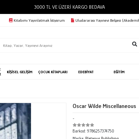
3000 TL VE ÜZERİ KARGO BEDAVA
Kitabımı Yayınlatmak İstiyorum
Uluslararası Yayınevi Belgesi (Akademik
E
KİŞİSEL GELİŞİM
ÇOCUK KİTAPLARI
EDEBİYAT
EĞİTİM
R
Oscar Wilde Miscellaneous
-
Barkod:
9786257374750
Marka:
Platanus Publishing