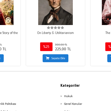
e Story of the
On Liberty & Utilitarianism
The 
TL
300,00 TL
%25
%
0 TL
225,00 TL
e
Sepete Ekle
Kategoriler
Hukuk
nlik Politikası
Genel Konular