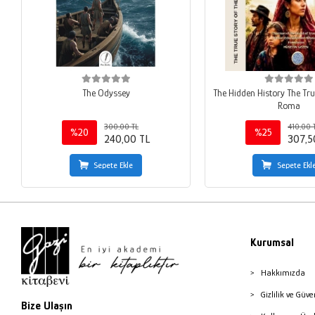
The Odyssey
The Hidden History The Tru
Roma
300,00 TL
410,00 
%20
%25
240,00 TL
307,5
Sepete Ekle
Sepete Ekl
Kurumsal
Hakkımızda
Gizlilik ve Güve
Bize Ulaşın