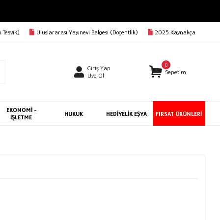
 Teşvik)
Uluslararası Yayınevi Belgesi (Doçentlik)
2025 Kaynakça
0
Giriş Yap
Sepetim
Üye Ol
EKONOMİ -
HUKUK
HEDİYELİK EŞYA
FIRSAT ÜRÜNLERİ
İŞLETME