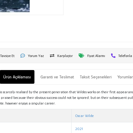
Tavsiye Et
Yorum Yaz
Karşılaştır
Fiyat Alarmı
Telefonla
Ürün Açıklaması
Garanti ve Teslimat
Taksit Seçenekleri
Yorumla
t is scarcely realised by the present generation that Wildes works on their first appeara
praised because their obvious success could not be ignored; but on their subsequent publ
cute; however enjoys a singular career.
Oscar Wilde
2021