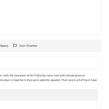
 Sipariş
Ürün Önerileri
r
nce, with the exception of De Profundis, were met with almost general
ication in book form they were violently assailed. That nearly all of them have