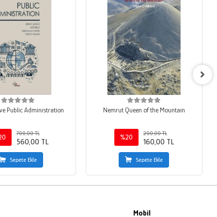
e Public Administration
Nemrut Queen of the Mountain
700,00 TL
200,00 TL
20
%20
560,00 TL
160,00 TL
Sepete Ekle
Sepete Ekle
Mobil