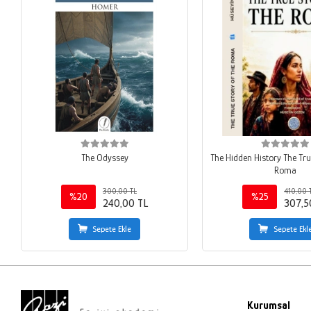
The Odyssey
The Hidden History The Tru
Roma
300,00 TL
410,00 
%20
%25
240,00 TL
307,5
Sepete Ekle
Sepete Ekl
Kurumsal