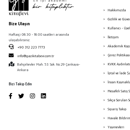
Hakkımızda
Gizlilik ve Güve
Bize Ulaşın
Kullanıcı - Üye
Haftaiçi 08:30 - 18:00 saatleri arasında
İletişim
ulaşabilirsiniz.
Akademik Kopy
+90 312 223 7773
Çerez Politika
info@gazikitabevi.com.tr
KVKK Aydınlat
Bahçelievler Mah. 53. Sok. No:29 Çankaya-
Ankara
İptal ve İade Ş
İnsan Kaynakl
Bizi Takip Edin
Mesafeli Satış 
Sıkça Sorulan 
Sipariş Takip
Havale Bildiri
Yayınevleri