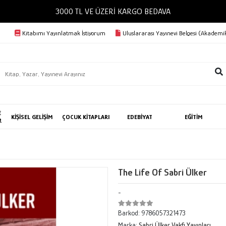
3000 TL VE ÜZERİ KARGO BEDAVA
Kitabımı Yayınlatmak İstiyorum
Uluslararası Yayınevi Belgesi (Akademik
E
KİŞİSEL GELİŞİM
ÇOCUK KİTAPLARI
EDEBİYAT
EĞİTİM
R
The Life Of Sabri Ülker
-
Barkod:
9786057321473
Marka:
Sabri Ülker Vakfı Yayınları