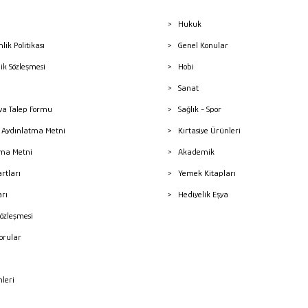
Hukuk
nlik Politikası
Genel Konular
lik Sözleşmesi
Hobi
Sanat
a Talep Formu
Sağlık - Spor
sı Aydınlatma Metni
Kırtasiye Ürünleri
ma Metni
Akademik
artları
Yemek Kitapları
arı
Hediyelik Eşya
Sözleşmesi
Sorular
mleri