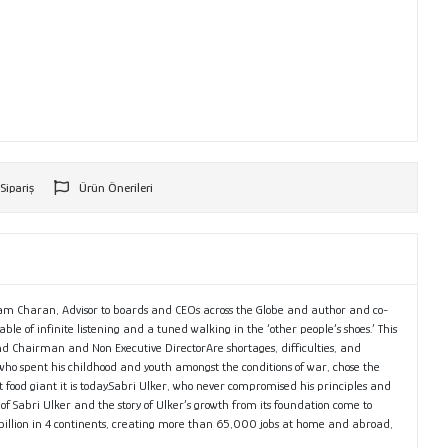
 Sipariş
Ürün Önerileri
r
”– Ram Charan, Advisor to boards and CEOs across the Globe and author and co-
le of infinite listening and a tuned walking in the ‘other people’s shoes.’ This
d Chairman and Non Executive DirectorAre shortages, difficulties, and
 who spent his childhood and youth amongst the conditions of war, chose the
eat food giant it is today.Sabri Ulker, who never compromised his principles and
of Sabri Ulker and the story of Ulker’s growth from its foundation come to
4 billion in 4 continents, creating more than 65,000 jobs at home and abroad,
i