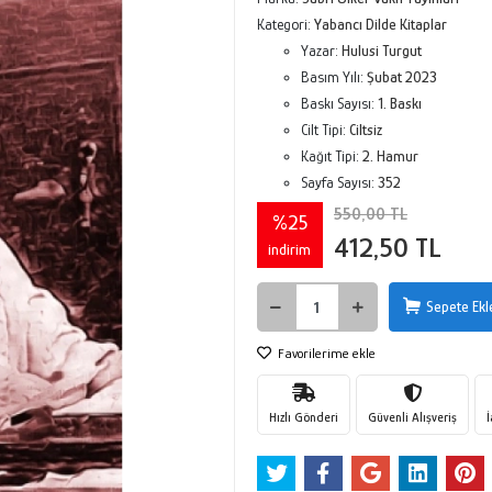
Kategori:
Yabancı Dilde Kitaplar
Yazar:
Hulusi Turgut
Basım Yılı:
Şubat 2023
Baskı Sayısı:
1. Baskı
Cilt Tipi:
Ciltsiz
Kağıt Tipi:
2. Hamur
Sayfa Sayısı:
352
550,00 TL
%25
412,50 TL
indirim
Sepete Ekl
Favorilerime ekle
Hızlı Gönderi
Güvenli Alışveriş