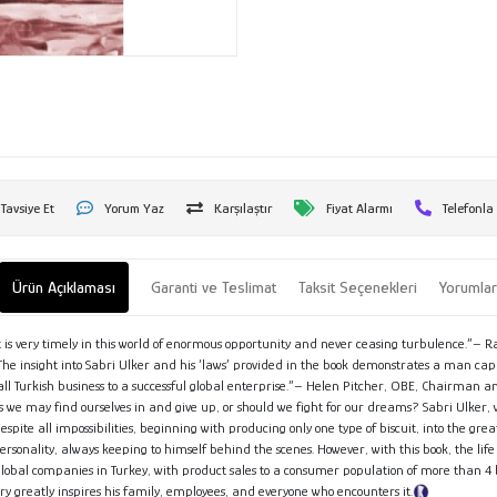
Tavsiye Et
Yorum Yaz
Karşılaştır
Fiyat Alarmı
Telefonla
Ürün Açıklaması
Garanti ve Teslimat
Taksit Seçenekleri
Yorumla
 that is very timely in this world of enormous opportunity and never ceasing turbulence.
The insight into Sabri Ulker and his ‘laws’ provided in the book demonstrates a man capab
 Turkish business to a successful global enterprise.”– Helen Pitcher, OBE, Chairman an
es we may find ourselves in and give up, or should we fight for our dreams? Sabri Ulker,
despite all impossibilities, beginning with producing only one type of biscuit, into the gr
sonality, always keeping to himself behind the scenes. However, with this book, the life 
t global companies in Turkey, with product sales to a consumer population of more than 
story greatly inspires his family, employees, and everyone who encounters it.
Tanıtım Metn