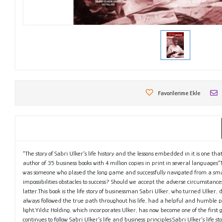
Favorilerime Ekle
“The story of Sabri Ulker’s life history and the lessons embedded in it is one
author of 35 business books with 4 million copies in print in several languages“
was someone who played the long game and successfully navigated from a small
impossibilities obstacles to success? Should we accept the adverse circumstanc
latter.This book is the life story of businessman Sabri Ulker, who turned Ulker, 
always followed the true path throughout his life, had a helpful and humble per
light.Yildiz Holding, which incorporates Ulker, has now become one of the firs
continues to follow Sabri Ulker’s life and business principles.Sabri Ulker’s life 