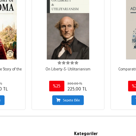
e Story of the
On Liberty & Utilitarianism
Comparativ
TL
300,00 TL
%25
%
0 TL
225,00 TL
e
Sepete Ekle
Kategoriler