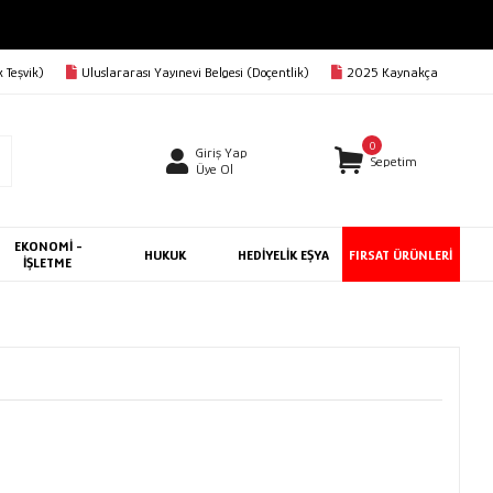
 Teşvik)
Uluslararası Yayınevi Belgesi (Doçentlik)
2025 Kaynakça
0
Giriş Yap
Sepetim
Üye Ol
EKONOMİ -
HUKUK
HEDİYELİK EŞYA
FIRSAT ÜRÜNLERİ
İŞLETME