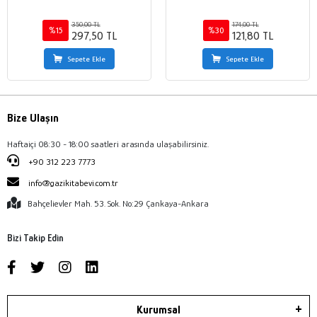
350,00 TL
174,00 TL
%15
%30
297,50 TL
121,80 TL
Sepete Ekle
Sepete Ekle
Bize Ulaşın
Haftaiçi 08:30 - 18:00 saatleri arasında ulaşabilirsiniz.
+90 312 223 7773
info@gazikitabevi.com.tr
Bahçelievler Mah. 53. Sok. No:29 Çankaya-Ankara
Bizi Takip Edin
Kurumsal