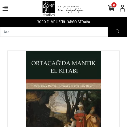
0
RGO BEDAVA
3000 TL VE ÜZERİ KA