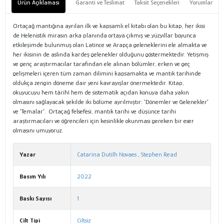
Ürün Açıklaması
Garanti ve Teslimat
Taksit Seçenekleri
Yorumlar
Ortaçağ mantığına ayrılan ilk ve kapsamlı el kitabı olan bu kitap, her ikisi
de Helenistik mirasın arka planında ortaya çıkmış ve yüzyıllar boyunca
etkileşimde bulunmuş olan Latince ve Arapça geleneklerini ele almakta ve
her ikisinin de aslında kardeş gelenekler olduğunu göstermektedir. Yetişmiş
ve genç araştırmacılar tarafından ele alınan bölümler, erken ve geç
gelişmeleri içeren tüm zaman dilimini kapsamakta ve mantık tarihinde
oldukça zengin döneme dair yeni kavrayışlar önermektedir. Kitap,
okuyucuyu hem târihî hem de sistematik açıdan konuya daha yakın
olmasını sağlayacak şekilde iki bölüme ayrılmıştır: ‘Dönemler ve Gelenekler’
ve ‘Temalar’. Ortaçağ felsefesi, mantık tarihi ve düşünce tarihi
araştırmacıları ve öğrencileri için kesinlikle okunması gereken bir eser
olmasını umuyoruz.
Yazar
Catarina Dutilh Novaes
,
Stephen Read
Basım Yılı
2022
Baskı Sayısı
1
Cilt Tipi
Ciltsiz