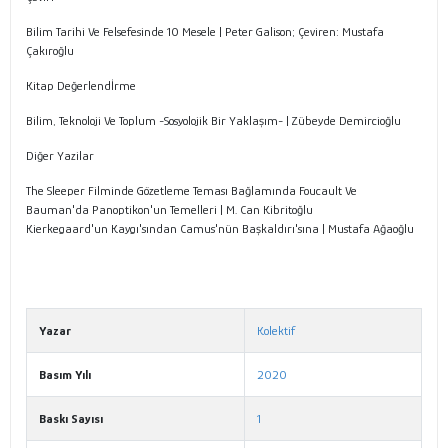
Bilim Tarihi Ve Felsefesinde 10 Mesele | Peter Galison; Çeviren: Mustafa
Çakıroğlu
Kitap Değerlendİrme
Bilim, Teknoloji Ve Toplum -Sosyolojik Bir Yaklaşım- | Zübeyde Demircioğlu
Diğer Yazilar
The Sleeper Filminde Gözetleme Teması Bağlamında Foucault Ve
Bauman'da Panoptikon'un Temelleri | M. Can Kibritoğlu
Kierkegaard'un Kaygı'sından Camus'nün Başkaldırı'sına | Mustafa Ağaoğlu
Yazar
Kolektif
Basım Yılı
2020
Baskı Sayısı
1