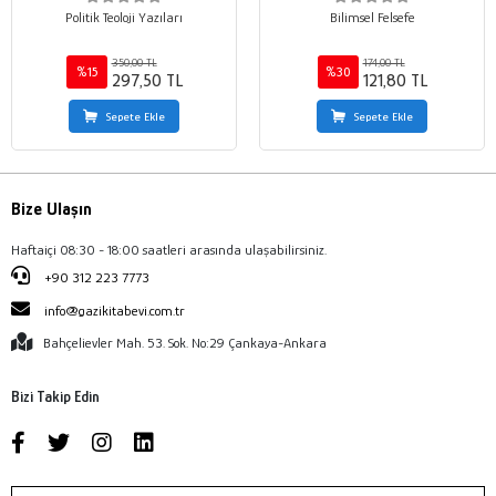
Politik Teoloji Yazıları
Bilimsel Felsefe
350,00 TL
174,00 TL
%15
%30
297,50 TL
121,80 TL
Sepete Ekle
Sepete Ekle
Bize Ulaşın
Haftaiçi 08:30 - 18:00 saatleri arasında ulaşabilirsiniz.
+90 312 223 7773
info@gazikitabevi.com.tr
Bahçelievler Mah. 53. Sok. No:29 Çankaya-Ankara
Bizi Takip Edin