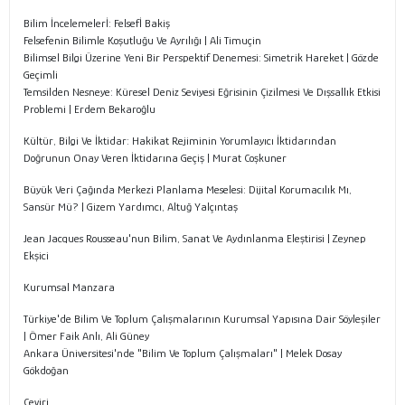
Bilim İncelemelerİ: Felsefİ Bakiş
Felsefenin Bilimle Koşutluğu Ve Ayrılığı | Ali Timuçin
Bilimsel Bilgi Üzerine Yeni Bir Perspektif Denemesi: Simetrik Hareket | Gözde
Geçimli
Temsilden Nesneye: Küresel Deniz Seviyesi Eğrisinin Çizilmesi Ve Dışsallık Etkisi
Problemi | Erdem Bekaroğlu
Kültür, Bilgi Ve İktidar: Hakikat Rejiminin Yorumlayıcı İktidarından
Doğrunun Onay Veren İktidarına Geçiş | Murat Coşkuner
Büyük Veri Çağında Merkezi Planlama Meselesi: Dijital Korumacılık Mı,
Sansür Mü? | Gizem Yardımcı, Altuğ Yalçıntaş
Jean Jacques Rousseau'nun Bilim, Sanat Ve Aydınlanma Eleştirisi | Zeynep
Ekşici
Kurumsal Manzara
Türkiye'de Bilim Ve Toplum Çalışmalarının Kurumsal Yapısına Dair Söyleşiler
| Ömer Faik Anlı, Ali Güney
Ankara Üniversitesi'nde "Bilim Ve Toplum Çalışmaları" | Melek Dosay
Gökdoğan
Çeviri