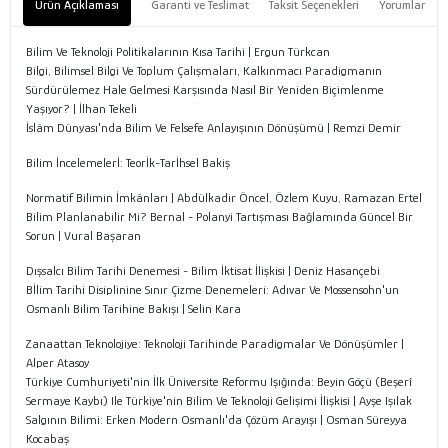
Ürün Açıklaması
Garanti ve Teslimat
Taksit Seçenekleri
Yorumlar
Bilim Ve Teknoloji Politikalarının Kısa Tarihi | Ergun Türkcan
Bilgi, Bilimsel Bilgi Ve Toplum Çalışmaları, Kalkınmacı Paradigmanın
Sürdürülemez Hale Gelmesi Karşısında Nasıl Bir Yeniden Biçimlenme
Yaşıyor? | İlhan Tekeli
İslâm Dünyası'nda Bilim Ve Felsefe Anlayışının Dönüşümü | Remzi Demir
Bilim İncelemelerİ: Teorİk-Tarİhsel Bakiş
Normatif Bilimin İmkânları | Abdülkadir Öncel, Özlem Kuyu, Ramazan Ertel
Bilim Planlanabilir Mi? Bernal - Polanyi Tartışması Bağlamında Güncel Bir
Sorun | Vural Başaran
Dışsalcı Bilim Tarihi Denemesi - Bilim İktisat İlişkisi | Deniz Hasançebi
Bİlim Tarihi Disiplinine Sınır Çizme Denemeleri: Adıvar Ve Mossensohn'un
Osmanlı Bilim Tarihine Bakışı | Selin Kara
Zanaattan Teknolojiye: Teknoloji Tarihinde Paradigmalar Ve Dönüşümler |
Alper Atasoy
Türkiye Cumhuriyeti'nin İlk Üniversite Reformu Işığında: Beyin Göçü (Beşerî
Sermaye Kaybı) Ile Türkiye'nin Bilim Ve Teknoloji Gelişimi İlişkisi | Ayşe Işılak
Salgının Bilimi: Erken Modern Osmanlı'da Çözüm Arayışı | Osman Süreyya
Kocabaş