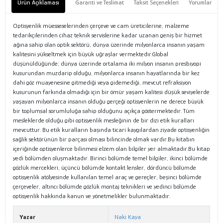
Ürün Açıklaması
Garanti ve Teslimat
Taksit Seçenekleri
Yorumlar
Optisyenlik müesseselerinden çerçeve ve cam üreticilerine, malzeme
tedarikçilerinden cihaz teknik servislerine kadar uzanan geniş bir hizmet
ağına sahip olan optik sektörü, dünya üzerinde milyonlarca insanın yaşam
kalitesini yükseltmek için büyük uğraşlar vermektedir.Global
düşünüldüğünde; dünya üzerinde ortalama iki milyon insanın presbiyopi
kusurundan muzdarip olduğu, milyonlarca insanın hayatlarında bir kez
dahi göz muayenesine gitmediği veya gidemediği, mevcut refraksiyon
kusurunun farkında olmadığı için bir ömür yaşam kalitesi düşük seviyelerde
yaşayan milyonlarca insanın olduğu gerçeği optisyenlerin ne derece büyük
bir toplumsal sorumluluğa sahip olduğunu açıkça göstermektedir. Tüm
mesleklerde olduğu gibi optisyenlik mesleğinin de bir dizi etik kuralları
mevcuttur. Bu etik kuralların başında ticari kaygılardan ziyade optisyenliğin
sağlık sektörünün bir parçası olması bilincinde olmak vardır.Bu kitabın
içeriğinde optisyenlerce bilinmesi elzem olan bilgiler yer almaktadır.Bu kitap
yedi bölümden oluşmaktadır. Birinci bölümde temel bilgiler, ikinci bölümde
gözlük mercekleri, üçüncü bölümde kontakt lensler, dördüncü bölümde
optisyenlik atölyesinde kullanılan temel araç ve gereçler, beşinci bölümde
çerçeveler, altıncı bölümde gözlük montaj teknikleri ve yedinci bölümde
optisyenlik hakkında kanun ve yönetmelikler bulunmaktadır.
Yazar
Naki Kaya