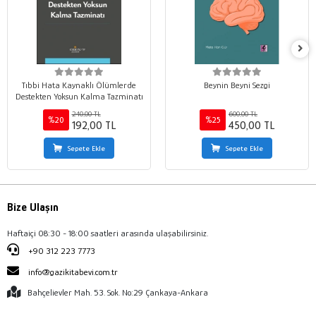
Tıbbi Hata Kaynaklı Ölümlerde
Beynin Beyni Sezgi
Destekten Yoksun Kalma Tazminatı
240,00 TL
600,00 TL
%20
%25
192,00 TL
450,00 TL
Sepete Ekle
Sepete Ekle
Bize Ulaşın
Haftaiçi 08:30 - 18:00 saatleri arasında ulaşabilirsiniz.
+90 312 223 7773
info@gazikitabevi.com.tr
Bahçelievler Mah. 53. Sok. No:29 Çankaya-Ankara