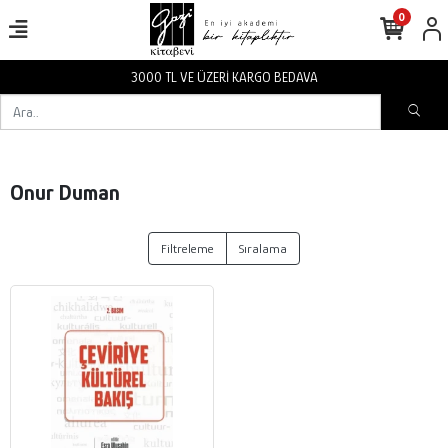
0
3000 TL VE ÜZERİ KARGO BEDAVA
Onur Duman
Filtreleme
Sıralama