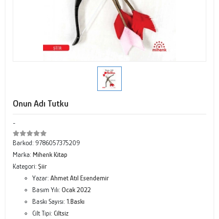
Onun Adı Tutku
-
Barkod:
9786057375209
Marka:
Mihenk Kitap
Kategori:
Şiir
Yazar:
Ahmet Atıl Esendemir
Basım Yılı:
Ocak 2022
Baskı Sayısı:
1.Baskı
Cilt Tipi:
Ciltsiz