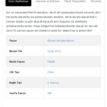
Ürün Açıklaması
Garanti ve Teslimat
Taksit Seçenekleri
Yorumlar
Şiir mi yazacaksın!Dertli olacaksın, derdi de taşıyacaksın.Sevda yanında dert
karşında olacak.Bu da yetmez.Sevdan sevdalın, derdi derdin olacak.Bak o
zaman dizeler su gibi akacak.Saracak seni duygular,Üç dakikada
anlatılacak.Bu sensin, hitap ettiğinYine bekleyeceksinNe olacak bir sonraki
şiirin?O zaman yazan sen,Dizelerin sanki bir desenYine O sensin SEN!
Yazar
Ahmet Atıl Esendemir
Basım Yılı
Ocak 2022
Baskı Sayısı
1.Baskı
Cilt Tipi
Ciltsiz
Kağıt Tipi
2. Hamur
Sayfa Sayısı
168