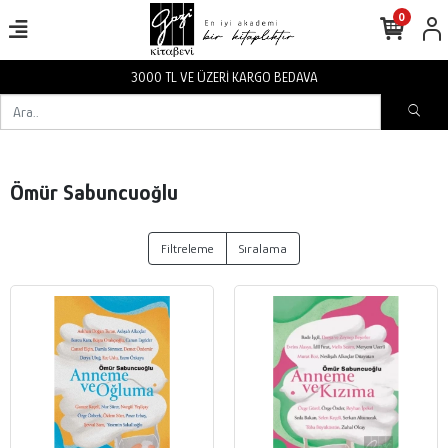
0
3000 TL VE ÜZERİ KARGO BEDAVA
Ömür Sabuncuoğlu
Filtreleme
Sıralama