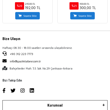
240,00 TL
400,00 TL
%20
%25
192,00 TL
300,00 TL
Sepete Ekle
Sepete Ekle
Bize Ulaşın
Haftaiçi 08:30 - 18:00 saatleri arasında ulaşabilirsiniz.
+90 312 223 7773
info@gazikitabevi.com.tr
Bahçelievler Mah. 53. Sok. No:29 Çankaya-Ankara
Bizi Takip Edin
Kurumsal