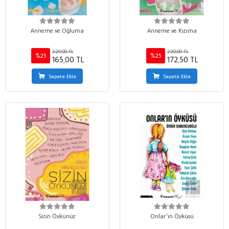
Anneme ve Oğluma
Anneme ve Kızıma
220,00 TL
230,00 TL
%25
%25
165,00 TL
172,50 TL
Sepete Ekle
Sepete Ekle
Sizin Öykünüz
Onlar'ın Öyküsü