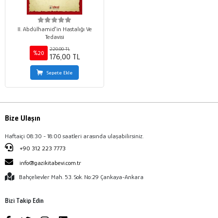
II. Abdülhamid'in Hastalığı Ve
Tedavisi
220,00 TL
%20
176,00 TL
Sepete Ekle
Bize Ulaşın
Haftaiçi 08:30 - 18:00 saatleri arasında ulaşabilirsiniz.
+90 312 223 7773
info@gazikitabevi.com.tr
Bahçelievler Mah. 53. Sok. No:29 Çankaya-Ankara
Bizi Takip Edin