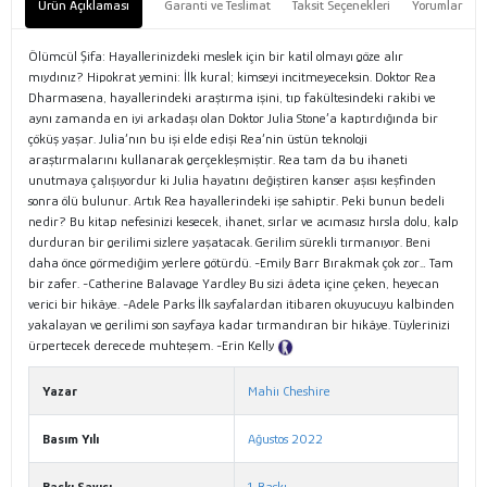
Ürün Açıklaması
Garanti ve Teslimat
Taksit Seçenekleri
Yorumlar
Ölümcül Şifa: Hayallerinizdeki meslek için bir katil olmayı göze alır
mıydınız? Hipokrat yemini: İlk kural; kimseyi incitmeyeceksin. Doktor Rea
Dharmasena, hayallerindeki araştırma işini, tıp fakültesindeki rakibi ve
aynı zamanda en iyi arkadaşı olan Doktor Julia Stone’a kaptırdığında bir
çöküş yaşar. Julia’nın bu işi elde edişi Rea’nin üstün teknoloji
araştırmalarını kullanarak gerçekleşmiştir. Rea tam da bu ihaneti
unutmaya çalışıyordur ki Julia hayatını değiştiren kanser aşısı keşfinden
sonra ölü bulunur. Artık Rea hayallerindeki işe sahiptir. Peki bunun bedeli
nedir? Bu kitap nefesinizi kesecek, ihanet, sırlar ve acımasız hırsla dolu, kalp
durduran bir gerilimi sizlere yaşatacak. Gerilim sürekli tırmanıyor. Beni
daha önce görmediğim yerlere götürdü. -Emily Barr Bırakmak çok zor… Tam
bir zafer. -Catherine Balavage Yardley Bu sizi âdeta içine çeken, heyecan
verici bir hikâye. -Adele Parks İlk sayfalardan itibaren okuyucuyu kalbinden
yakalayan ve gerilimi son sayfaya kadar tırmandıran bir hikâye. Tüylerinizi
ürpertecek derecede muhteşem. -Erin Kelly
Tanıtım Metni
Yazar
Mahiı Cheshire
Basım Yılı
Ağustos 2022
Baskı Sayısı
1. Baskı