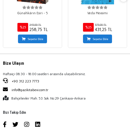
Günahkârın Esiri - 5
Veda Mevsimi
345,00 TL
575,00 TL
%25
%25
258,75 TL
431,25 TL
Sepete Ekle
Sepete Ekle
Bize Ulaşın
Haftaiçi 08:30 - 18:00 saatleri arasında ulaşabilirsiniz.
+90 312 223 7773
info@gazikitabevi.com.tr
Bahçelievler Mah. 53. Sok. No:29 Çankaya-Ankara
Bizi Takip Edin