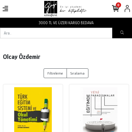
0
3000 TL VE ÜZERİ KARGO BEDAVA
Olcay Özdemir
Filtreleme
Sıralama