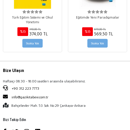
Türk Eğitim Sistemi ve Okul
Eğitimde Yeni Paradigmalar
Yönetimi
440,00 TL
670,00 TL
%15
%15
374,00 TL
569,50 TL
Stokta Yok
Stokta Yok
Bize Ulaşın
Haftaiçi 08:30 - 18:00 saatleri arasında ulaşabilirsiniz.
+90 312 223 7773
info@gazikitabevi.com.tr
Bahçelievler Mah. 53. Sok. No:29 Çankaya-Ankara
Bizi Takip Edin