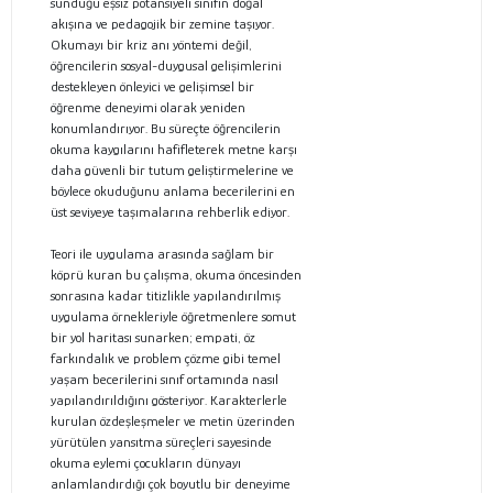
sunduğu eşsiz potansiyeli sınıfın doğal
akışına ve pedagojik bir zemine taşıyor.
Okumayı bir kriz anı yöntemi değil,
öğrencilerin sosyal-duygusal gelişimlerini
destekleyen önleyici ve gelişimsel bir
öğrenme deneyimi olarak yeniden
konumlandırıyor. Bu süreçte öğrencilerin
okuma kaygılarını hafifleterek metne karşı
daha güvenli bir tutum geliştirmelerine ve
böylece okuduğunu anlama becerilerini en
üst seviyeye taşımalarına rehberlik ediyor.
Teori ile uygulama arasında sağlam bir
köprü kuran bu çalışma, okuma öncesinden
sonrasına kadar titizlikle yapılandırılmış
uygulama örnekleriyle öğretmenlere somut
bir yol haritası sunarken; empati, öz
farkındalık ve problem çözme gibi temel
yaşam becerilerini sınıf ortamında nasıl
yapılandırıldığını gösteriyor. Karakterlerle
kurulan özdeşleşmeler ve metin üzerinden
yürütülen yansıtma süreçleri sayesinde
okuma eylemi çocukların dünyayı
anlamlandırdığı çok boyutlu bir deneyime