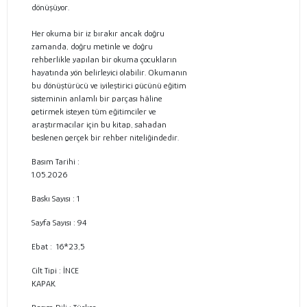
dönüşüyor.
Her okuma bir iz bırakır ancak doğru
zamanda, doğru metinle ve doğru
rehberlikle yapılan bir okuma çocukların
hayatında yön belirleyici olabilir. Okumanın
bu dönüştürücü ve iyileştirici gücünü eğitim
sisteminin anlamlı bir parçası hâline
getirmek isteyen tüm eğitimciler ve
araştırmacılar için bu kitap, sahadan
beslenen gerçek bir rehber niteliğindedir.
Basım Tarihi :
1.05.2026
Baskı Sayısı : 1
Sayfa Sayısı : 94
Ebat :
16*23,5
Cilt Tipi :
İNCE
KAPAK