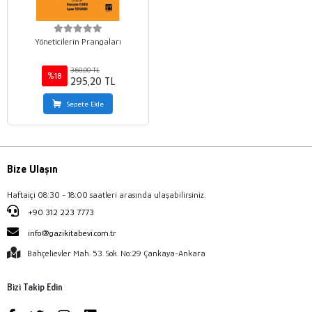
Yöneticilerin Prangaları
360,00 TL
%18
295,20 TL
Sepete Ekle
Bize Ulaşın
Haftaiçi 08:30 - 18:00 saatleri arasında ulaşabilirsiniz.
+90 312 223 7773
info@gazikitabevi.com.tr
Bahçelievler Mah. 53. Sok. No:29 Çankaya-Ankara
Bizi Takip Edin