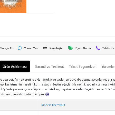
Tavsiye Et
Yorum Yaz
Karşılaştır
Fiyat Alarmı
Telefonla
Ürün Açıklaması
Garanti ve Teslimat
Taksit Seçenekleri
Yorumla
bası Luigi’nin ziyaretine gider. Artık iyice yaşlanan büyükbabasına koyunları otlatırke
 keşfetmenin hayalini kurmaktadır. Zeytin ağaçlarıyla çevrili, aydınlık ve neşeli köyl
 köyünde yaşanan yıkıcı depremi anlatırken, hayatın ne kadar öngörülmez ve üzücü o
atmanlı, yürekleri ısıtan bir öykü.
Tanıtım Metni
Rindert Kormhout