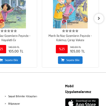
Naz Gizemlerin Peşinde -
Merih İle Naz Gizemlerin Peşinde -
Hayaletli Ev
Kokmuş Çorap Vakası
140,00 TL
140,00 TL
25
%25
105,00 TL
105,00 TL
Sepete Ekle
Sepete Ekle
Mobil
Uygulamalarımız
Sosyal Bilimler Kitapları
Bilgisayar