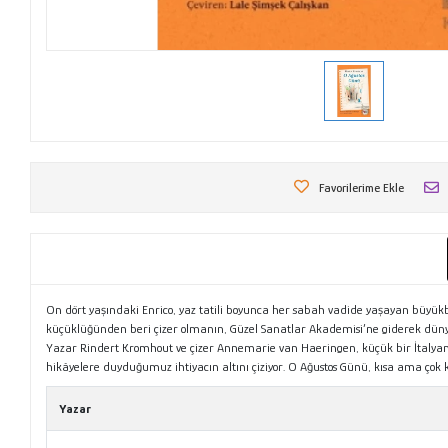
Favorilerime Ekle
On dört yaşındaki Enrico, yaz tatili boyunca her sabah vadide yaşayan büyükba
küçüklüğünden beri çizer olmanın, Güzel Sanatlar Akademisi’ne giderek dünyayı
Yazar Rindert Kromhout ve çizer Annemarie van Haeringen, küçük bir İtalyan
hikâyelere duyduğumuz ihtiyacın altını çiziyor. O Ağustos Günü, kısa ama çok k
Yazar