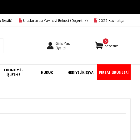
 Teşvik)
Uluslararası Yayınevi Belgesi (Doçentlik)
2025 Kaynakça
0
Giriş Yap
Sepetim
Üye Ol
EKONOMİ -
HUKUK
HEDİYELİK EŞYA
FIRSAT ÜRÜNLERİ
İŞLETME