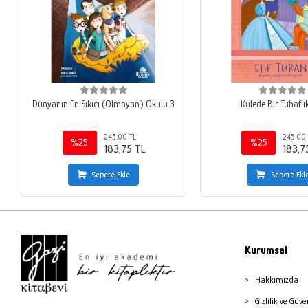
Dünyanın En Sıkıcı (Olmayan) Okulu 3
Kulede Bir Tuhaflı
245,00 TL
245,00 
%25
%25
183,75 TL
183,7
Sepete Ekle
Sepete Ekl
Kurumsal
Hakkımızda
Gizlilik ve Güve