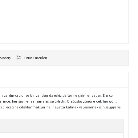
 Sipariş
Ürün Önerileri
r
n yardımcı olur ve bir yandan da eskiz defterine çizimler yapar. Enrico
erinde, her şey her zaman nasılsa öyledir. O ağustos gününe dek her gün...
labileceğine odaklanmak yerine, hayatta kalmak ve yaşamak için sevgiye ve