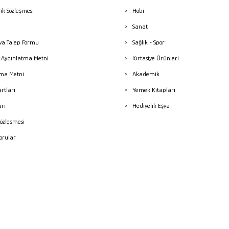
lik Sözleşmesi
Hobi
Sanat
a Talep Formu
Sağlık - Spor
sı Aydınlatma Metni
Kırtasiye Ürünleri
ma Metni
Akademik
artları
Yemek Kitapları
arı
Hediyelik Eşya
Sözleşmesi
Sorular
mleri