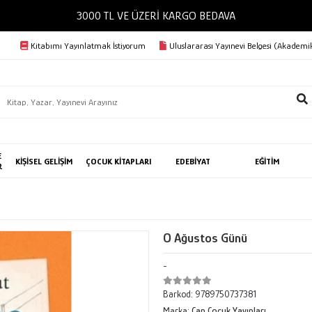
3000 TL VE ÜZERİ KARGO BEDAVA
Kitabımı Yayınlatmak İstiyorum
Uluslararası Yayınevi Belgesi (Akademik
E
KİŞİSEL GELİŞİM
ÇOCUK KİTAPLARI
EDEBİYAT
EĞİTİM
R
O Ağustos Günü
-
Barkod:
9789750737381
Marka:
Can Çocuk Yayınları