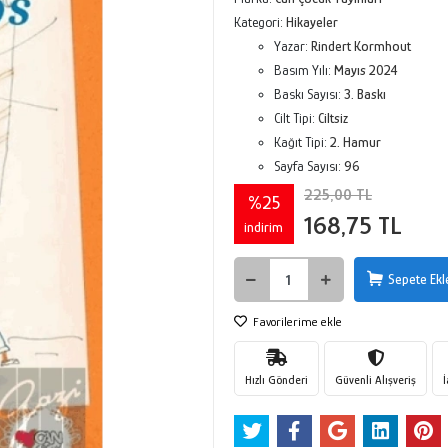
Kategori:
Hikayeler
Yazar:
Rindert Kormhout
Basım Yılı:
Mayıs 2024
Baskı Sayısı:
3. Baskı
Cilt Tipi:
Ciltsiz
Kağıt Tipi:
2. Hamur
Sayfa Sayısı:
96
225,00 TL
%25
168,75 TL
indirim
Sepete Ekl
Favorilerime ekle
Hızlı Gönderi
Güvenli Alışveriş