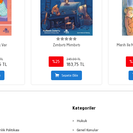
k Var
Zımbırtı Mımbırtı
Merih İle 
TL
245,00 TL
%25
%
5 TL
183,75 TL
e
Sepete Ekle
Kategoriler
Hukuk
nlik Politikası
Genel Konular