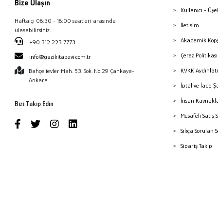
Bize Ulaşın
Kullanıcı - Üye
Haftaiçi 08:30 - 18:00 saatleri arasında
İletişim
ulaşabilirsiniz.
Akademik Kopy
+90 312 223 7773
Çerez Politika
info@gazikitabevi.com.tr
KVKK Aydınlat
Bahçelievler Mah. 53. Sok. No:29 Çankaya-
Ankara
İptal ve İade Ş
İnsan Kaynakl
Bizi Takip Edin
Mesafeli Satış 
Sıkça Sorulan 
Sipariş Takip
Havale Bildiri
Yayınevleri