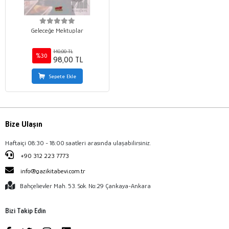
Geleceğe Mektuplar
140,00 TL
%30
98,00 TL
Sepete Ekle
Bize Ulaşın
Haftaiçi 08:30 - 18:00 saatleri arasında ulaşabilirsiniz.
+90 312 223 7773
info@gazikitabevi.com.tr
Bahçelievler Mah. 53. Sok. No:29 Çankaya-Ankara
Bizi Takip Edin