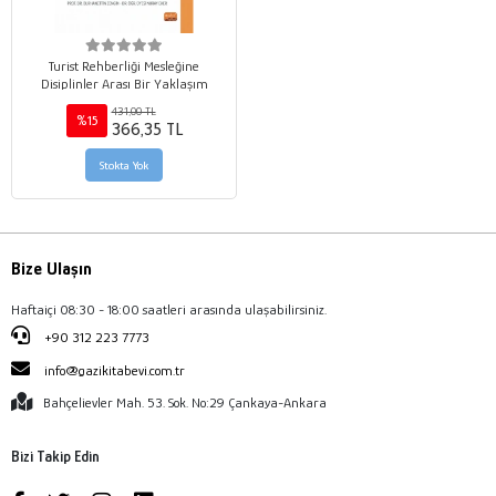
Turist Rehberliği Mesleğine
Disiplinler Arası Bir Yaklaşım
431,00 TL
%15
366,35 TL
Stokta Yok
Bize Ulaşın
Haftaiçi 08:30 - 18:00 saatleri arasında ulaşabilirsiniz.
+90 312 223 7773
info@gazikitabevi.com.tr
Bahçelievler Mah. 53. Sok. No:29 Çankaya-Ankara
Bizi Takip Edin