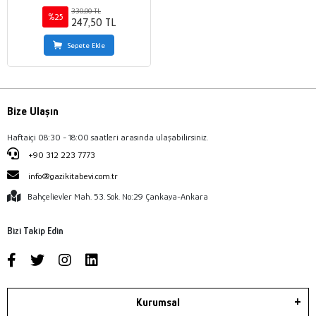
330,00 TL
%25
247,50 TL
Sepete Ekle
Bize Ulaşın
Haftaiçi 08:30 - 18:00 saatleri arasında ulaşabilirsiniz.
+90 312 223 7773
info@gazikitabevi.com.tr
Bahçelievler Mah. 53. Sok. No:29 Çankaya-Ankara
Bizi Takip Edin
Kurumsal