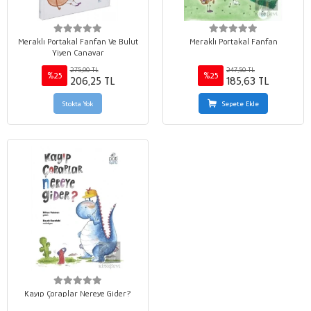
Meraklı Portakal Fanfan Ve Bulut
Meraklı Portakal Fanfan
Yiyen Canavar
275,00 TL
247,50 TL
%25
%25
206,25 TL
185,63 TL
Stokta Yok
Sepete Ekle
Kayıp Çoraplar Nereye Gider?