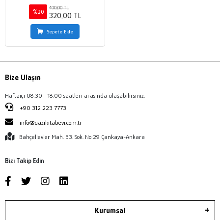
400,00 TL
%20
320,00 TL
Sepete Ekle
Bize Ulaşın
Haftaiçi 08:30 - 18:00 saatleri arasında ulaşabilirsiniz.
+90 312 223 7773
info@gazikitabevi.com.tr
Bahçelievler Mah. 53. Sok. No:29 Çankaya-Ankara
Bizi Takip Edin
Kurumsal