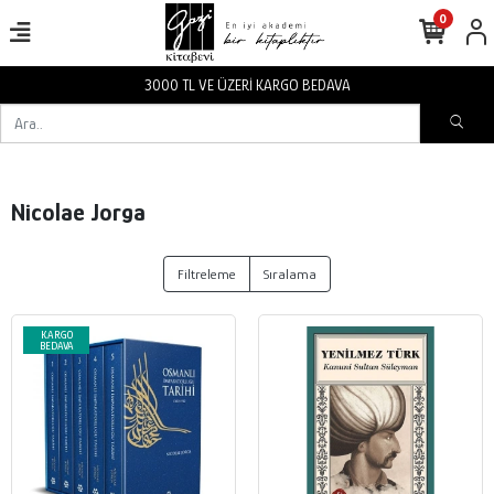
0
3000 TL VE ÜZERİ KARGO BEDAVA
Nicolae Jorga
Filtreleme
Sıralama
KARGO
BEDAVA