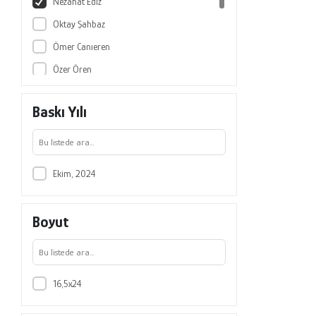
Nezahat Ediz
Oktay Şahbaz
Ömer Canıeren
Özer Ören
Sevgi Karaca
Baskı Yılı
Sunay Beyhan
Uğur Demir
Yaşar Kasap
Ekim, 2024
Boyut
16,5x24