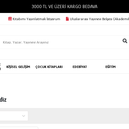
3000 TL VE ÜZERİ KARGO BEDAVA
Kitabımı Yayınlatmak İstiyorum
Uluslararası Yayınevi Belgesi (Akademik
E
KİŞİSEL GELİŞİM
ÇOCUK KİTAPLARI
EDEBİYAT
EĞİTİM
R
diz