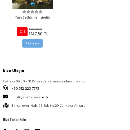
Yaşlı Sağlığı Hemşireliği
1.350,00 TL
%15
1.147,50 TL
Stokta Yok
Bize Ulaşın
Haftaiçi 08:30 - 18:00 saatleri arasında ulaşabilirsiniz.
+90 312 223 7773
info@gazikitabevi.com.tr
Bahçelievler Mah. 53. Sok. No:29 Çankaya-Ankara
Bizi Takip Edin