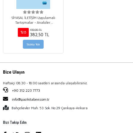
SİYASAL İLETİŞİM Uygulamalı
Tartışmalar - Analizler,
İncelemeler ve Örnek Çalışmalar
450,00 TL
%15
382,50 TL
Stokta Yok
Bize Ulaşın
Haftaiçi 08:30 - 18:00 saatleri arasında ulaşabilirsiniz.
+90 312 223 7773
info@gazikitabevi.com.tr
Bahçelievler Mah. 53. Sok. No:29 Çankaya-Ankara
Bizi Takip Edin