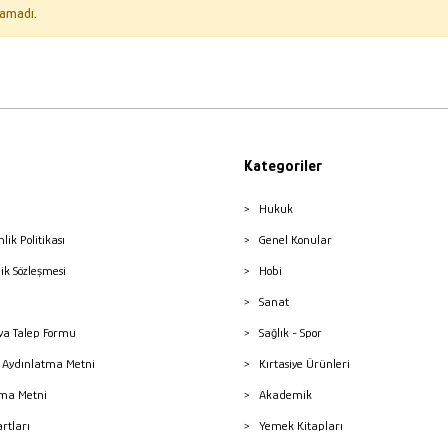
amadı.
Kategoriler
Hukuk
nlik Politikası
Genel Konular
lik Sözleşmesi
Hobi
Sanat
a Talep Formu
Sağlık - Spor
sı Aydınlatma Metni
Kırtasiye Ürünleri
ma Metni
Akademik
artları
Yemek Kitapları