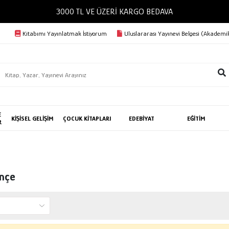
3000 TL VE ÜZERİ KARGO BEDAVA
Kitabımı Yayınlatmak İstiyorum
Uluslararası Yayınevi Belgesi (Akademik
E
KİŞİSEL GELİŞİM
ÇOCUK KİTAPLARI
EDEBİYAT
EĞİTİM
R
inçe