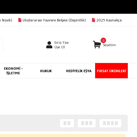
 Teşvik)
Uluslararası Yayınevi Belgesi (Doçentlik)
2025 Kaynakça
0
Giriş Yap
Sepetim
Üye Ol
EKONOMİ -
HUKUK
HEDİYELİK EŞYA
FIRSAT ÜRÜNLERİ
İŞLETME