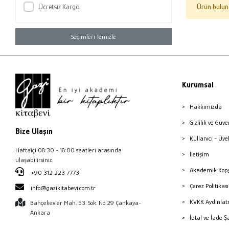
Ücretsiz Kargo
Ürün bulun
Seçimleri Temizle
Kurumsal
Hakkımızda
Gizlilik ve Güve
Bize Ulaşın
Kullanıcı - Üye
Haftaiçi 08:30 - 18:00 saatleri arasında
İletişim
ulaşabilirsiniz.
Akademik Kopy
+90 312 223 7773
Çerez Politika
info@gazikitabevi.com.tr
KVKK Aydınlat
Bahçelievler Mah. 53. Sok. No:29 Çankaya-
Ankara
İptal ve İade Ş