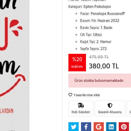
Kategori:
Eğitim Psikolojisi
Yazar:
Penelope Russıanoff
Basım Yılı:
Haziran 2022
Baskı Sayısı:
1. Baskı
Cilt Tipi:
Ciltsiz
Kağıt Tipi:
2. Hamur
Sayfa Sayısı:
272
475,00 TL
%20
380,00 TL
indirim
Ürün stokta bulunmamaktadır.
Favorilerime ekle
Hızlı Gönderi
Güvenli Alışveriş