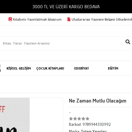
3000 TL VE ÜZERİ KARGO BEDAVA
Kitabımı Yayınlatmak İstiyorum
Uluslararası Yayınevi Belgesi (Akademik
E
KİŞİSEL GELİŞİM
ÇOCUK KİTAPLARI
EDEBİYAT
EĞİTİM
R
Ne Zaman Mutlu Olacağım
-
Barkod:
9789944330992
Marka:
Totem Yayınları