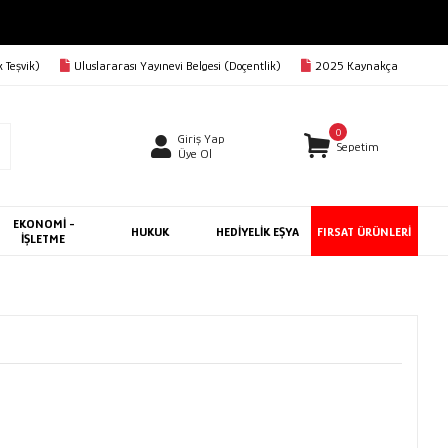
 Teşvik)
Uluslararası Yayınevi Belgesi (Doçentlik)
2025 Kaynakça
0
Giriş Yap
Sepetim
Üye Ol
EKONOMİ -
HUKUK
HEDİYELİK EŞYA
FIRSAT ÜRÜNLERİ
İŞLETME