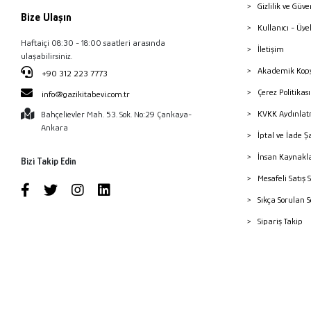
Gizlilik ve Güve
Bize Ulaşın
Kullanıcı - Üye
Haftaiçi 08:30 - 18:00 saatleri arasında
İletişim
ulaşabilirsiniz.
Akademik Kopy
+90 312 223 7773
Çerez Politika
info@gazikitabevi.com.tr
KVKK Aydınlat
Bahçelievler Mah. 53. Sok. No:29 Çankaya-
Ankara
İptal ve İade Ş
İnsan Kaynakl
Bizi Takip Edin
Mesafeli Satış 
Sıkça Sorulan 
Sipariş Takip
Havale Bildiri
Yayınevleri