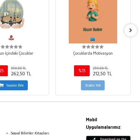
un İçindeki Çocuklar
Çocuklarda Motivasyon
350,00 TL
250,00 TL
25
%15
262,50 TL
212,50 TL
Sepete Ekle
Stokta Yok
Mobil
Uygulamalarımız
Sosyal Bilimler Kitapları