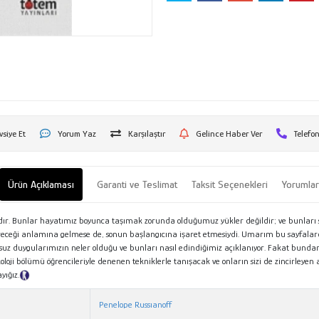
vsiye Et
Yorum Yaz
Karşılaştır
Gelince Haber Ver
Telefon
Ürün Açıklaması
Garanti ve Teslimat
Taksit Seçenekleri
Yorumla
dır. Bunlar hayatımız boyunca taşımak zorunda olduğumuz yükler değildir; ve bunla
eceği anlamına gelmese de, sonun başlangıcına işaret etmesiydi. Umarım bu sayfalard
suz duygularımızın neler olduğu ve bunları nasıl edindiğimiz açıklanıyor. Fakat bunda
sikoloji bölümü öğrencileriyle denenen tekniklerle tanışacak ve onların sizi de zincirle
yığız.
Tanıtım Metni
Penelope Russıanoff