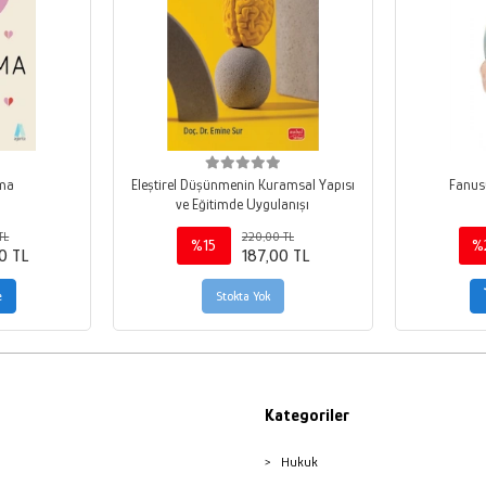
nma
Eleştirel Düşünmenin Kuramsal Yapısı
Fanus
ve Eğitimde Uygulanışı
TL
220,00 TL
%15
%
0 TL
187,00 TL
e
Stokta Yok
Kategoriler
Hukuk