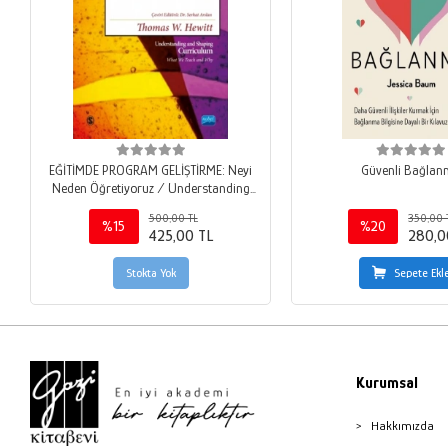
EĞİTİMDE PROGRAM GELİŞTİRME: Neyi
Güvenli Bağla
Neden Öğretiyoruz / Understanding
and Shaping Curriculum - What We
500,00 TL
350,00 
Teach and Why
%15
%20
425,00 TL
280,0
Stokta Yok
Sepete Ekl
Kurumsal
Hakkımızda