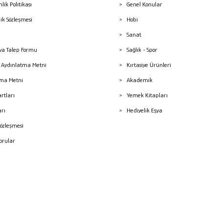
nlik Politikası
Genel Konular
lik Sözleşmesi
Hobi
Sanat
a Talep Formu
Sağlık - Spor
sı Aydınlatma Metni
Kırtasiye Ürünleri
ma Metni
Akademik
artları
Yemek Kitapları
arı
Hediyelik Eşya
Sözleşmesi
Sorular
mleri