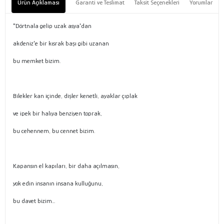
Ürün Açıklaması
Garanti ve Teslimat
Taksit Seçenekleri
Yorumlar
"Dörtnala gelip uzak asya'dan
akdeniz'e bir kısrak başı gibi uzanan
bu memket bizim.
Bilekler kan içinde, dişler kenetli, ayaklar çıplak
ve ipek bir halıya benziyen toprak,
bu cehennem, bu cennet bizim.
Kapansın el kapıları, bir daha açılmasın,
yok edin insanın insana kulluğunu,
bu davet bizim...