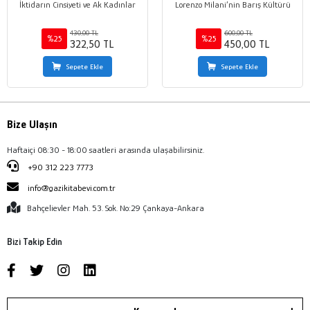
İktidarın Cinsiyeti ve Ak Kadınlar
Lorenzo Milani’nin Barış Kültürü
430,00 TL
600,00 TL
%25
%25
322,50 TL
450,00 TL
Sepete Ekle
Sepete Ekle
Bize Ulaşın
Haftaiçi 08:30 - 18:00 saatleri arasında ulaşabilirsiniz.
+90 312 223 7773
info@gazikitabevi.com.tr
Bahçelievler Mah. 53. Sok. No:29 Çankaya-Ankara
Bizi Takip Edin