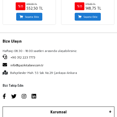
650,00 TL
175,00 TL
%15
%15
552,50 TL
148,75 TL
Sepete Ekle
Sepete Ekle
Bize Ulaşın
Haftaiçi 08:30 - 18:00 saatleri arasında ulaşabilirsiniz.
+90 312 223 7773
info@gazikitabevi.com.tr
Bahçelievler Mah. 53. Sok. No:29 Çankaya-Ankara
Bizi Takip Edin
Kurumsal