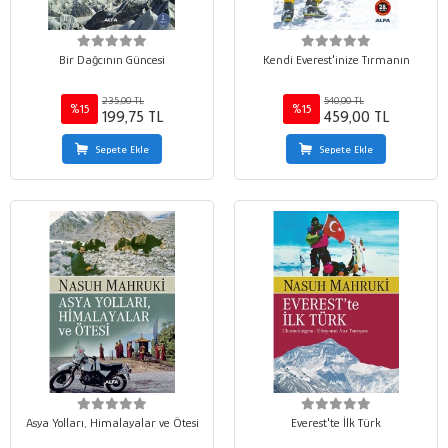
Bir Dağcının Güncesi
Kendi Everest'inize Tırmanın
235,00 TL
540,00 TL
%15
%15
199,75 TL
459,00 TL
Sepete Ekle
Sepete Ekle
Asya Yolları, Himalayalar ve Ötesi
Everest'te İlk Türk