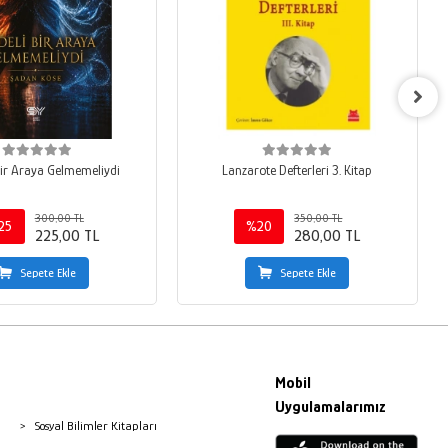
 Bir Araya Gelmemeliydi
Lanzarote Defterleri 3. Kitap
300,00 TL
350,00 TL
25
%20
225,00 TL
280,00 TL
Sepete Ekle
Sepete Ekle
Mobil
Uygulamalarımız
Sosyal Bilimler Kitapları