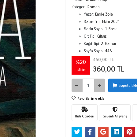
Kategori:
Roman
Yazar:
Emile Zola
Basım Yılı:
Ekim 2024
Baskı Sayısı:
1. Baskı
Cilt Tipi:
Ciltsiz
Kağıt Tipi:
2. Hamur
Sayfa Sayısı:
448
450,00 TL
%20
360,00 TL
indirim
Sepete Ekl
Favorilerime ekle
Hızlı Gönderi
Güvenli Alışveriş