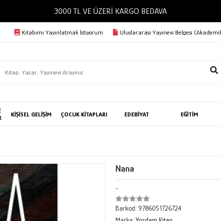
3000 TL VE ÜZERİ KARGO BEDAVA
Kitabımı Yayınlatmak İstiyorum
Uluslararası Yayınevi Belgesi (Akademik
E
KİŞİSEL GELİŞİM
ÇOCUK KİTAPLARI
EDEBİYAT
EĞİTİM
R
Nana
-
Barkod:
9786051726724
Marka:
Yordam Kitap