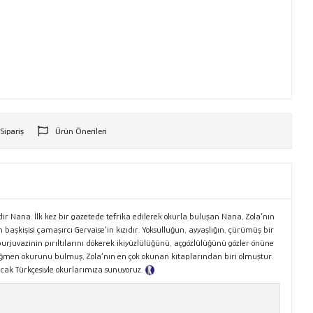
 Sipariş
Ürün Önerileri
r
ir Nana. İlk kez bir gazetede tefrika edilerek okurla buluşan Nana, Zola’nın
şkişisi çamaşırcı Gervaise’in kızıdır. Yoksulluğun, ayyaşlığın, çürümüş bir
burjuvazinin pırıltılarını dökerek ikiyüzlülüğünü, açgözlülüğünü gözler önüne
 rağmen okurunu bulmuş, Zola’nın en çok okunan kitaplarından biri olmuştur.
sıcak Türkçesiyle okurlarımıza sunuyoruz.
Tanıtım Metni