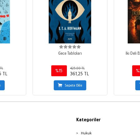
i
Gece Tabloları
İki Deli
TL
425,00 TL
%15
%
5 TL
361,25 TL
e
Sepete Ekle
Kategoriler
Hukuk