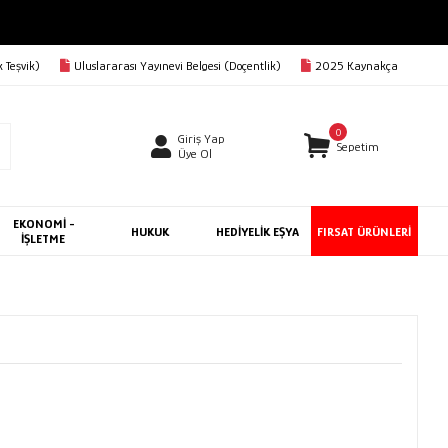
 Teşvik)
Uluslararası Yayınevi Belgesi (Doçentlik)
2025 Kaynakça
0
Giriş Yap
Sepetim
Üye Ol
EKONOMİ -
HUKUK
HEDİYELİK EŞYA
FIRSAT ÜRÜNLERİ
İŞLETME