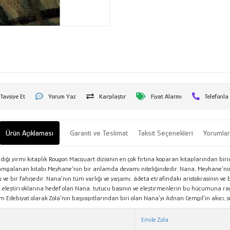
Tavsiye Et
Yorum Yaz
Karşılaştır
Fiyat Alarmı
Telefonla
Ürün Açıklaması
Garanti ve Teslimat
Taksit Seçenekleri
Yorumla
ığı yirmi kitaplık Rougon Macquart dizisinin en çok fırtına koparan kitaplarından birid
 damgalanan kitabı Meyhane’nin bir anlamda devamı niteliğindedir. Nana, Meyhane’nin ba
 ve bir fahişedir. Nana’nın tüm varlığı ve yaşamı, âdeta etrafındaki aristokrasinin ve 
tli eleştiri oklarına hedef olan Nana, tutucu basının ve eleştirmenlerin bu hücumuna
dam Edebiyat olarak Zola’nın başyapıtlarından biri olan Nana’yı Adnan Cemgil’in akıcı, 
Emile Zola