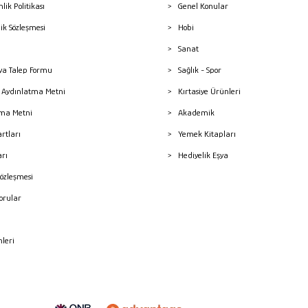
nlik Politikası
Genel Konular
lik Sözleşmesi
Hobi
Sanat
a Talep Formu
Sağlık - Spor
sı Aydınlatma Metni
Kırtasiye Ürünleri
ma Metni
Akademik
artları
Yemek Kitapları
arı
Hediyelik Eşya
Sözleşmesi
Sorular
mleri