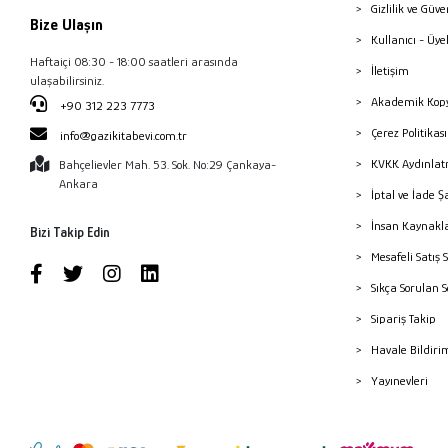
Gizlilik ve Güve
Bize Ulaşın
Kullanıcı - Üye
Haftaiçi 08:30 - 18:00 saatleri arasında
İletişim
ulaşabilirsiniz.
Akademik Kopy
+90 312 223 7773
Çerez Politika
info@gazikitabevi.com.tr
KVKK Aydınlat
Bahçelievler Mah. 53. Sok. No:29 Çankaya-
Ankara
İptal ve İade Ş
İnsan Kaynakl
Bizi Takip Edin
Mesafeli Satış 
Sıkça Sorulan 
Sipariş Takip
Havale Bildiri
Yayınevleri