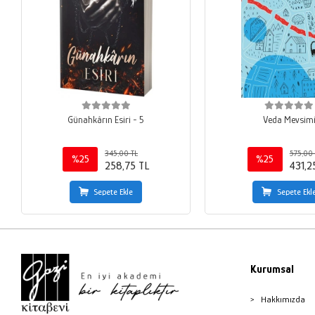
Günahkârın Esiri - 5
Veda Mevsim
345,00 TL
575,00 
%25
%25
258,75 TL
431,2
Sepete Ekle
Sepete Ekl
Kurumsal
Hakkımızda