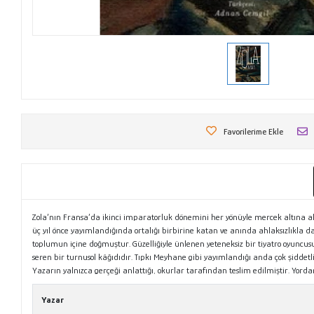
Favorilerime Ekle
Zola’nın Fransa’da ikinci imparatorluk dönemini her yönüyle mercek altına ald
üç yıl önce yayımlandığında ortalığı birbirine katan ve anında ahlaksızlıkla
toplumun içine doğmuştur. Güzelliğiyle ünlenen yeteneksiz bir tiyatro oyuncusu
seren bir turnusol kâğıdıdır. Tıpkı Meyhane gibi yayımlandığı anda çok şidde
Yazarın yalnızca gerçeği anlattığı, okurlar tarafından teslim edilmiştir. Yor
Yazar