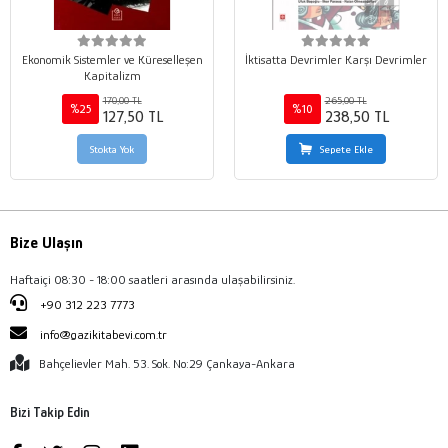
Ekonomik Sistemler ve Küreselleşen
İktisatta Devrimler Karşı Devrimler
Kapitalizm
170,00 TL
265,00 TL
%25
%10
127,50 TL
238,50 TL
Stokta Yok
Sepete Ekle
Bize Ulaşın
Haftaiçi 08:30 - 18:00 saatleri arasında ulaşabilirsiniz.
+90 312 223 7773
info@gazikitabevi.com.tr
Bahçelievler Mah. 53. Sok. No:29 Çankaya-Ankara
Bizi Takip Edin