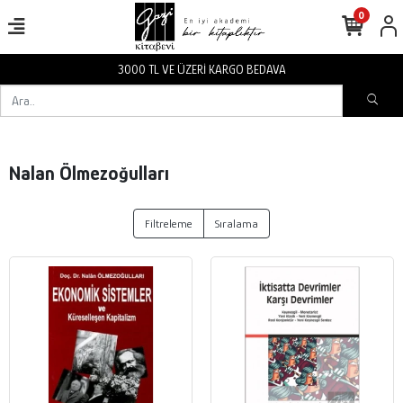
0
3000 TL VE ÜZERİ KARGO BEDAVA
Nalan Ölmezoğulları
Filtreleme
Sıralama