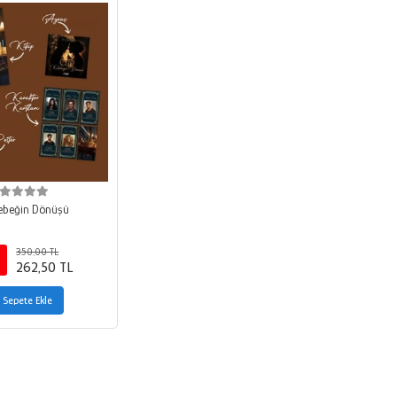
ebeğin Dönüşü
350,00 TL
262,50 TL
Sepete Ekle