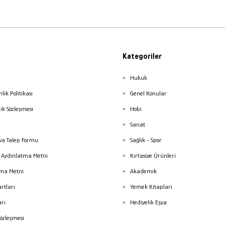
Kategoriler
Hukuk
nlik Politikası
Genel Konular
lik Sözleşmesi
Hobi
Sanat
a Talep Formu
Sağlık - Spor
sı Aydınlatma Metni
Kırtasiye Ürünleri
ma Metni
Akademik
artları
Yemek Kitapları
arı
Hediyelik Eşya
Sözleşmesi