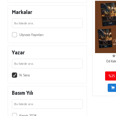
Markalar
Ulysses Yayınları
Yazar
Od Kel
N. Sena
%25
Basım Yılı
Kasım 2024