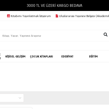
3000 TL VE ÜZERİ KARGO BEDAVA
Kitabımı Yayınlatmak İstiyorum
Uluslararası Yayınevi Belgesi (Akademik
E
KİŞİSEL GELİŞİM
ÇOCUK KİTAPLARI
EDEBİYAT
EĞİTİM
R