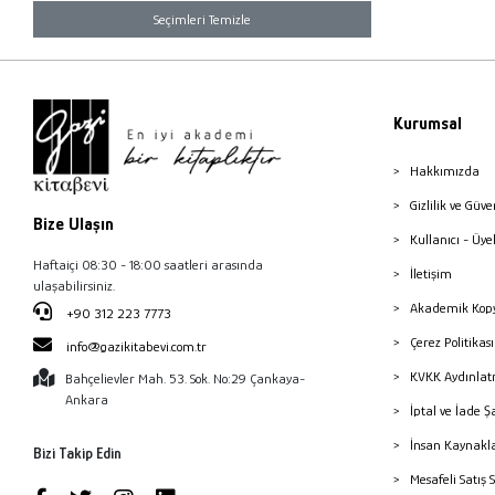
Seçimleri Temizle
Kurumsal
Hakkımızda
Gizlilik ve Güve
Bize Ulaşın
Kullanıcı - Üye
Haftaiçi 08:30 - 18:00 saatleri arasında
İletişim
ulaşabilirsiniz.
Akademik Kopy
+90 312 223 7773
Çerez Politika
info@gazikitabevi.com.tr
KVKK Aydınlat
Bahçelievler Mah. 53. Sok. No:29 Çankaya-
Ankara
İptal ve İade Ş
İnsan Kaynakl
Bizi Takip Edin
Mesafeli Satış 