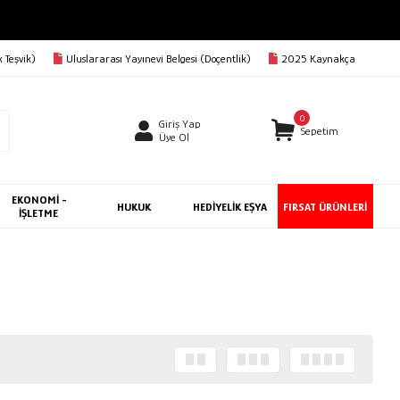
 Teşvik)
Uluslararası Yayınevi Belgesi (Doçentlik)
2025 Kaynakça
0
Giriş Yap
Sepetim
Üye Ol
EKONOMİ -
HUKUK
HEDİYELİK EŞYA
FIRSAT ÜRÜNLERİ
İŞLETME