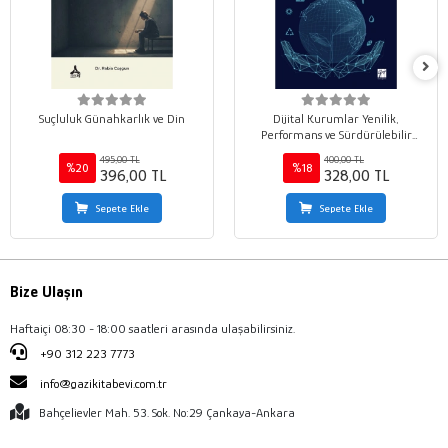
Suçluluk Günahkarlık ve Din
Dijital Kurumlar Yenilik,
Performans ve Sürdürülebilir
Değer
495,00 TL
400,00 TL
%20
%18
396,00 TL
328,00 TL
Sepete Ekle
Sepete Ekle
Bize Ulaşın
Haftaiçi 08:30 - 18:00 saatleri arasında ulaşabilirsiniz.
+90 312 223 7773
info@gazikitabevi.com.tr
Bahçelievler Mah. 53. Sok. No:29 Çankaya-Ankara