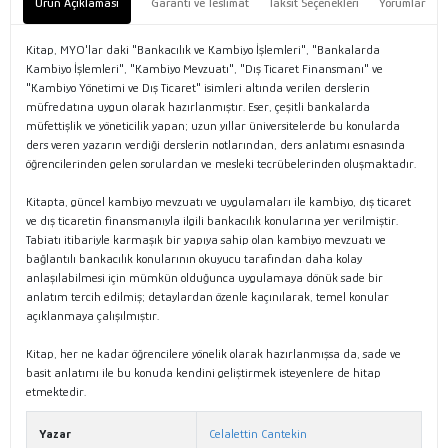
Ürün Açıklaması
Garanti ve Teslimat
Taksit Seçenekleri
Yorumlar
Kitap, MYO'lar daki "Bankacılık ve Kambiyo İşlemleri", "Bankalarda
Kambiyo İşlemleri", "Kambiyo Mevzuatı", "Dış Ticaret Finansmanı" ve
"Kambiyo Yönetimi ve Dış Ticaret" isimleri altında verilen derslerin
müfredatına uygun olarak hazırlanmıştır. Eser, çeşitli bankalarda
müfettişlik ve yöneticilik yapan; uzun yıllar üniversitelerde bu konularda
ders veren yazarın verdiği derslerin notlarından, ders anlatımı esnasında
öğrencilerinden gelen sorulardan ve mesleki tecrübelerinden oluşmaktadır.
Kitapta, güncel kambiyo mevzuatı ve uygulamaları ile kambiyo, dış ticaret
ve dış ticaretin finansmanıyla ilgili bankacılık konularına yer verilmiştir.
Tabiatı itibariyle karmaşık bir yapıya sahip olan kambiyo mevzuatı ve
bağlantılı bankacılık konularının okuyucu tarafından daha kolay
anlaşılabilmesi için mümkün olduğunca uygulamaya dönük sade bir
anlatım tercih edilmiş; detaylardan özenle kaçınılarak, temel konular
açıklanmaya çalışılmıştır.
Kitap, her ne kadar öğrencilere yönelik olarak hazırlanmışsa da, sade ve
basit anlatımı ile bu konuda kendini geliştirmek isteyenlere de hitap
etmektedir.
Yazar
Celalettin Cantekin