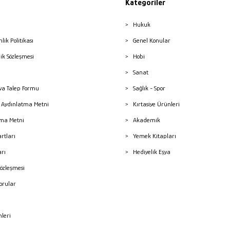
Kategoriler
Hukuk
nlik Politikası
Genel Konular
lik Sözleşmesi
Hobi
Sanat
a Talep Formu
Sağlık - Spor
sı Aydınlatma Metni
Kırtasiye Ürünleri
ma Metni
Akademik
artları
Yemek Kitapları
arı
Hediyelik Eşya
Sözleşmesi
Sorular
mleri