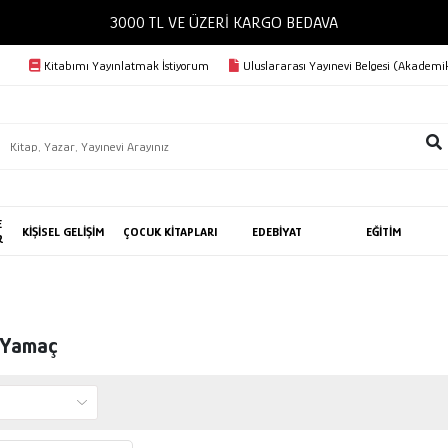
3000 TL VE ÜZERİ KARGO BEDAVA
Kitabımı Yayınlatmak İstiyorum
Uluslararası Yayınevi Belgesi (Akademik
E
KİŞİSEL GELİŞİM
ÇOCUK KİTAPLARI
EDEBİYAT
EĞİTİM
R
 Yamaç