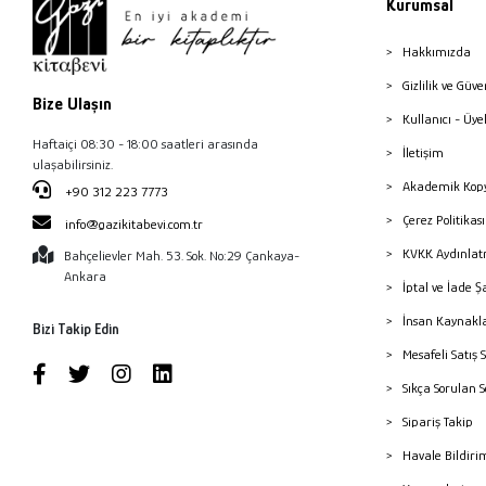
Kurumsal
Hakkımızda
Gizlilik ve Güve
Bize Ulaşın
Kullanıcı - Üye
Haftaiçi 08:30 - 18:00 saatleri arasında
İletişim
ulaşabilirsiniz.
Akademik Kopy
+90 312 223 7773
Çerez Politika
info@gazikitabevi.com.tr
KVKK Aydınlat
Bahçelievler Mah. 53. Sok. No:29 Çankaya-
Ankara
İptal ve İade Ş
İnsan Kaynakl
Bizi Takip Edin
Mesafeli Satış 
Sıkça Sorulan 
Sipariş Takip
Havale Bildiri