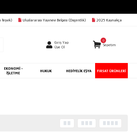
 Teşvik)
Uluslararası Yayınevi Belgesi (Doçentlik)
2025 Kaynakça
0
Giriş Yap
Sepetim
Üye Ol
EKONOMİ -
HUKUK
HEDİYELİK EŞYA
FIRSAT ÜRÜNLERİ
İŞLETME