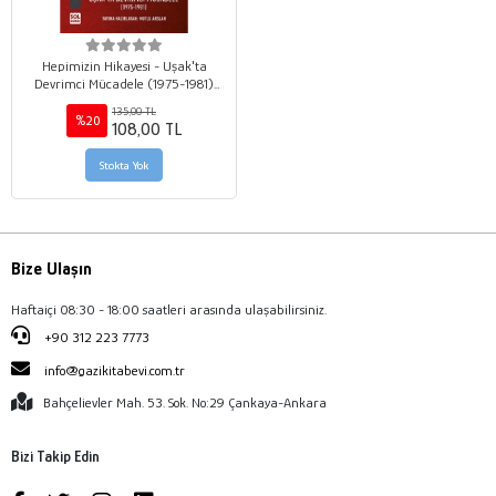
Hepimizin Hikayesi - Uşak'ta
Devrimci Mücadele (1975-1981)
(Ciltli)
135,00 TL
%20
108,00 TL
Stokta Yok
Bize Ulaşın
Haftaiçi 08:30 - 18:00 saatleri arasında ulaşabilirsiniz.
+90 312 223 7773
info@gazikitabevi.com.tr
Bahçelievler Mah. 53. Sok. No:29 Çankaya-Ankara
Bizi Takip Edin