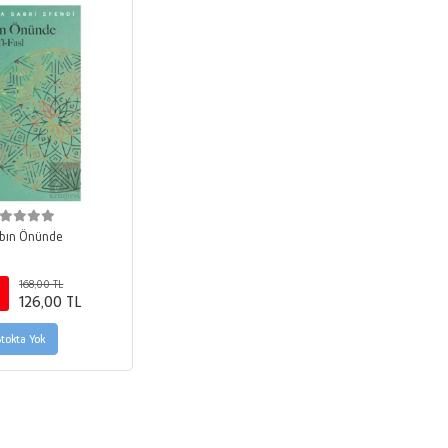
bın Önünde
168,00 TL
126,00 TL
Stokta Yok