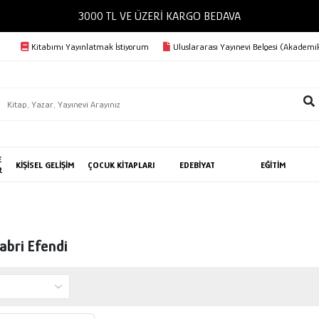
3000 TL VE ÜZERİ KARGO BEDAVA
Kitabımı Yayınlatmak İstiyorum
Uluslararası Yayınevi Belgesi (Akademik
E
KİŞİSEL GELİŞİM
ÇOCUK KİTAPLARI
EDEBİYAT
EĞİTİM
R
abri Efendi