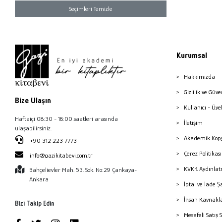
Seçimleri Temizle
Kurumsal
Hakkımızda
Gizlilik ve Güve
Bize Ulaşın
Kullanıcı - Üye
Haftaiçi 08:30 - 18:00 saatleri arasında
İletişim
ulaşabilirsiniz.
Akademik Kopy
+90 312 223 7773
Çerez Politika
info@gazikitabevi.com.tr
KVKK Aydınlat
Bahçelievler Mah. 53. Sok. No:29 Çankaya-
Ankara
İptal ve İade Ş
İnsan Kaynakl
Bizi Takip Edin
Mesafeli Satış 