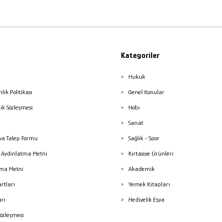
Kategoriler
Hukuk
nlik Politikası
Genel Konular
lik Sözleşmesi
Hobi
Sanat
a Talep Formu
Sağlık - Spor
sı Aydınlatma Metni
Kırtasiye Ürünleri
ma Metni
Akademik
artları
Yemek Kitapları
arı
Hediyelik Eşya
Sözleşmesi