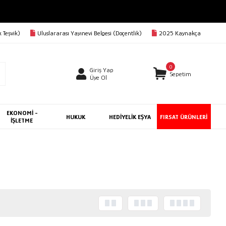
 Teşvik)
Uluslararası Yayınevi Belgesi (Doçentlik)
2025 Kaynakça
0
Giriş Yap
Sepetim
Üye Ol
EKONOMİ -
HUKUK
HEDİYELİK EŞYA
FIRSAT ÜRÜNLERİ
İŞLETME