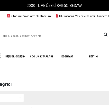
3000 TL VE ÜZERİ KARGO BEDAVA
Kitabımı Yayınlatmak İstiyorum
Uluslararası Yayınevi Belgesi (Akademik
E
KİŞİSEL GELİŞİM
ÇOCUK KİTAPLARI
EDEBİYAT
EĞİTİM
R
ağrıcı