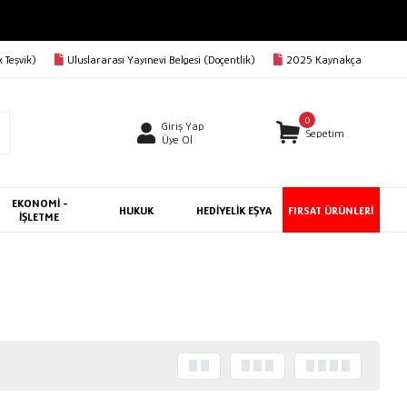
 Teşvik)
Uluslararası Yayınevi Belgesi (Doçentlik)
2025 Kaynakça
0
Giriş Yap
Sepetim
Üye Ol
EKONOMİ -
HUKUK
HEDİYELİK EŞYA
FIRSAT ÜRÜNLERİ
İŞLETME