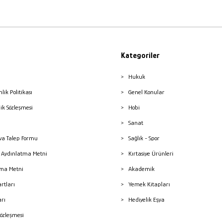
Kategoriler
Hukuk
nlik Politikası
Genel Konular
lik Sözleşmesi
Hobi
Sanat
a Talep Formu
Sağlık - Spor
sı Aydınlatma Metni
Kırtasiye Ürünleri
ma Metni
Akademik
artları
Yemek Kitapları
arı
Hediyelik Eşya
Sözleşmesi