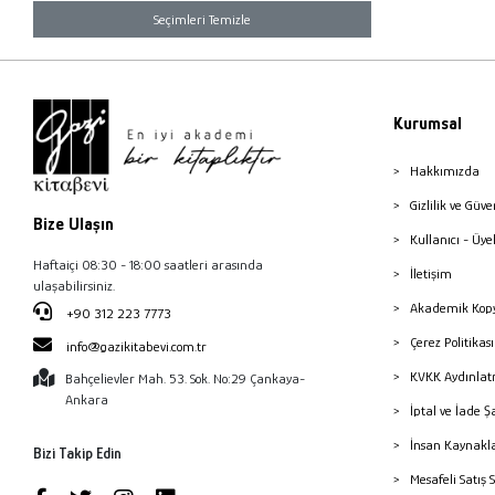
Seçimleri Temizle
Kurumsal
Hakkımızda
Gizlilik ve Güve
Bize Ulaşın
Kullanıcı - Üye
Haftaiçi 08:30 - 18:00 saatleri arasında
İletişim
ulaşabilirsiniz.
Akademik Kopy
+90 312 223 7773
Çerez Politika
info@gazikitabevi.com.tr
KVKK Aydınlat
Bahçelievler Mah. 53. Sok. No:29 Çankaya-
Ankara
İptal ve İade Ş
İnsan Kaynakl
Bizi Takip Edin
Mesafeli Satış 