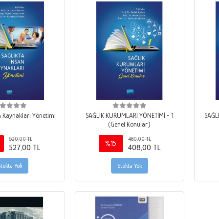
n Kaynakları Yönetimi
SAĞLIK KURUMLARI YÖNETİMİ - 1
SAĞL
(Genel Konular)
620,00 TL
480,00 TL
%15
527,00 TL
408,00 TL
Stokta Yok
Stokta Yok