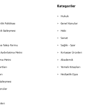
Kategoriler
Hukuk
nlik Politikası
Genel Konular
lik Sözleşmesi
Hobi
Sanat
a Talep Formu
Sağlık - Spor
sı Aydınlatma Metni
Kırtasiye Ürünleri
ma Metni
Akademik
artları
Yemek Kitapları
arı
Hediyelik Eşya
Sözleşmesi
Sorular
mleri