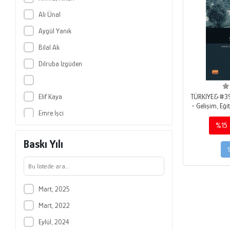
Ali Ünal
Aygül Yanık
Bilal Ak
Dilruba İzgüden
Elif Kaya
TÜRKİYE&#39
- Gelişim, Eğ
Emre İşci
ve K
%15
Emre Karasu
Baskı Yılı
Fatih Durur
Fulya Sarvan
Gamze Kutlu
Mart, 2025
Hilal Akman Dömbekci
Mart, 2022
İzzet Erdem
Eylül, 2024
Mehmet Ali Rıza Torun