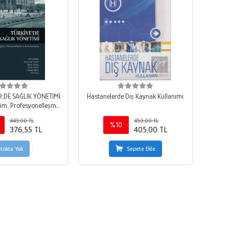
;DE SAĞLIK YÖNETİMİ
Hastanelerde Dış Kaynak Kullanımı
itim, Profesyonelleşme
urumsallaşma
443,00 TL
450,00 TL
%10
376,55 TL
405,00 TL
Stokta Yok
Sepete Ekle