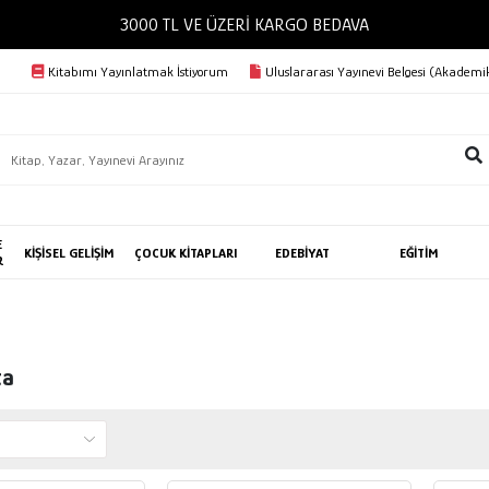
3000 TL VE ÜZERİ KARGO BEDAVA
Kitabımı Yayınlatmak İstiyorum
Uluslararası Yayınevi Belgesi (Akademik
E
KİŞİSEL GELİŞİM
ÇOCUK KİTAPLARI
EDEBİYAT
EĞİTİM
R
ta