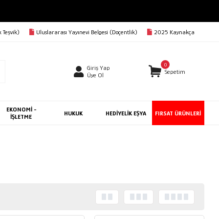
 Teşvik)
Uluslararası Yayınevi Belgesi (Doçentlik)
2025 Kaynakça
0
Giriş Yap
Sepetim
Üye Ol
EKONOMİ -
HUKUK
HEDİYELİK EŞYA
FIRSAT ÜRÜNLERİ
İŞLETME