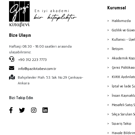
Kurumsal
Erdal Eke
Evin Kırmızıtoprak
Hakkımızda
Eyyüp Yildiz
Gizlilik ve Güve
Bize Ulaşın
Fatma Nuray Kuşçu
Kullanıcı - Üye
Haftaiçi 08:30 - 18:00 saatleri arasında
Gökhan Ağaç
İletişim
ulaşabilirsiniz.
Gürkan Sert
Akademik Kopy
+90 312 223 7773
Hüseyin Eriş
Çerez Politika
info@gazikitabevi.com.tr
Mehmet Yorulmaz
KVKK Aydınlat
Bahçelievler Mah. 53. Sok. No:29 Çankaya-
Ankara
Melek Yağcı Özen
İptal ve İade Ş
Nezihe Tüfekci
İnsan Kaynakl
Bizi Takip Edin
Özgür Yeşilyurt
Mesafeli Satış 
Sıkça Sorulan 
Seden Dürüstkan
Sipariş Takip
Sümeyye Özmen
Havale Bildiri
Şerife Güzel