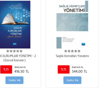
IK KURUMLARI YÖNETİMİ - 2
Sağlık Hizmetleri Yönetimi
(Güncel Konular)
490,00 TL
640,00 TL
%15
%15
416,50 TL
544,00 TL
Stokta Yok
Stokta Yok