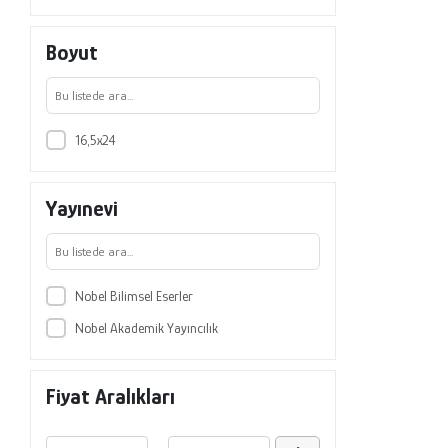
Necla Yılmaz
Boyut
Ramazan Erdem
Sedat Bostan
Süheyl Pozantı
16,5x24
Süleyman Mertoğlu
Sümeyye Arslan Kurtuluş
Yayınevi
Şahin Kavuncubaşı
Türkan Yıldırım
Yasemin Akbulut
Nobel Bilimsel Eserler
Yunus Emre Öztürk
Nobel Akademik Yayıncılık
Ali Arslanoğlu
Aynur Toraman
Fiyat Aralıkları
Elif Özer
Ergün Öksüz